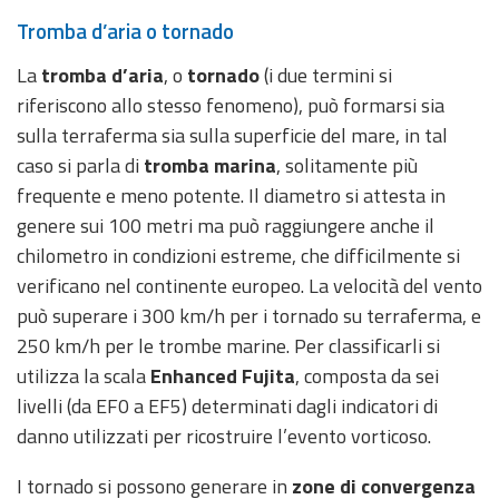
Tromba d’aria o tornado
Aggiornamenti
La
tromba d’aria
, o
tornado
(i due termini si
Informazioni
riferiscono allo stesso fenomeno), può formarsi sia
utili
sulla terraferma sia sulla superficie del mare, in tal
caso si parla di
tromba marina
, solitamente più
Domande
frequente e meno potente. Il diametro si attesta in
frequenti
genere sui 100 metri ma può raggiungere anche il
Guida per gli
chilometro in condizioni estreme, che difficilmente si
sviluppatori
verificano nel continente europeo. La velocità del vento
può superare i 300 km/h per i tornado su terraferma, e
Il progetto
250 km/h per le trombe marine. Per classificarli si
Allerta
utilizza la scala
Enhanced Fujita
, composta da sei
Meteo
Emilia-
livelli (da EF0 a EF5) determinati dagli indicatori di
Romagna
danno utilizzati per ricostruire l’evento vorticoso.
Contatti
I tornado si possono generare in
zone di convergenza