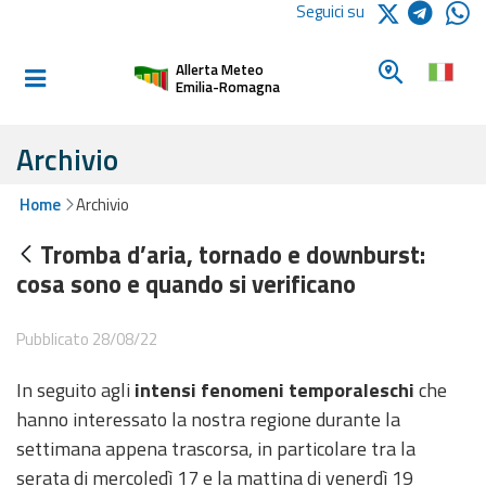
Logo Arpae
Seguici su
Home
Cerca un c
Allerta Meteo
Informati e
Emilia-Romagna
preparati
Archivio
Allerte E
Home
Archivio
Bollettini
Tromba d’aria, tornado e downburst:
Allerte e
cosa sono e quando si verificano
Bollettini
Meteo
Pubblicato 28/08/22
Allerte e
In seguito agli
intensi fenomeni temporaleschi
che
Bollettini
Valanghe
hanno interessato la nostra regione durante la
settimana appena trascorsa, in particolare tra la
Monitoraggio
serata di mercoledì 17 e la mattina di venerdì 19