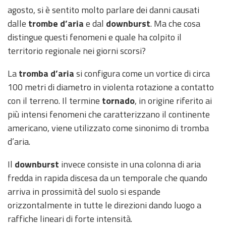
eventi
agosto, si è sentito molto parlare dei danni causati
dalle
trombe d’aria
e dal
downburst
. Ma che cosa
Previsioni e dati
distingue questi fenomeni e quale ha colpito il
territorio regionale nei giorni scorsi?
Previsioni meteo e
marine
La
tromba d’aria
si configura come un vortice di circa
100 metri di diametro in violenta rotazione a contatto
Dati osservati
con il terreno. Il termine
tornado
, in origine riferito ai
più intensi fenomeni che caratterizzano il continente
Radar meteo
americano, viene utilizzato come sinonimo di tromba
d’aria.
Il
downburst
invece consiste in una colonna di aria
fredda in rapida discesa da un temporale che quando
Strumenti
Operativi
arriva in prossimità del suolo si espande
orizzontalmente in tutte le direzioni dando luogo a
Report
raffiche lineari di forte intensità.