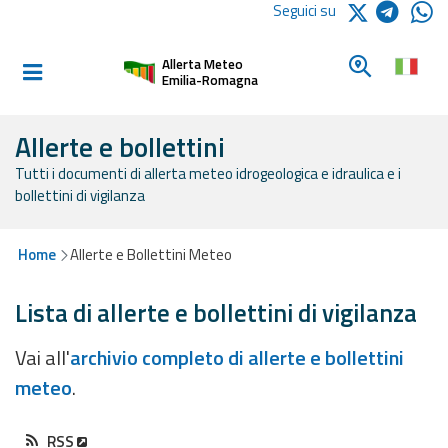
Logo Arpae
Seguici su
Home
Cerca un c
Allerta Meteo
Informati e
Emilia-Romagna
preparati
Allerte e bollettini
Tutti i documenti di allerta meteo idrogeologica e idraulica e i
Allerte E
bollettini di vigilanza
Bollettini
Allerte e
Home
Allerte e Bollettini Meteo
Bollettini
Meteo
Lista di allerte e bollettini di vigilanza
Allerte e
Vai all'
archivio completo di allerte e bollettini
Bollettini
meteo
.
Valanghe
Monitoraggio
RSS