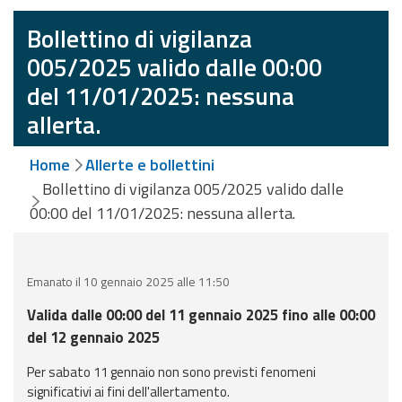
eventi
Bollettino di vigilanza
Previsioni e dati
005/2025 valido dalle 00:00
del 11/01/2025: nessuna
Previsioni meteo e
allerta.
marine
Dati osservati
Home
Allerte e bollettini
Bollettino di vigilanza 005/2025 valido dalle
Radar meteo
00:00 del 11/01/2025: nessuna allerta.
Emanato il 10 gennaio 2025 alle 11:50
Valida dalle 00:00 del 11 gennaio 2025 fino alle 00:00
Strumenti
del 12 gennaio 2025
Operativi
Per sabato 11 gennaio non sono previsti fenomeni
Report
significativi ai fini dell'allertamento.