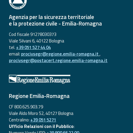
Agenzia per la sicurezza territoriale
e la protezione civile - Emilia-Romagna
Cod fiscale 91278030373
Viale Silvani 6, 40122 Bologna
tel.
+39 051 527 44 04
email:
procivsegr@regione.emilia-romagna.it
,
procivsegr@postacert.regione.emilia-romagna.it
Regione Emilia-Romagna
CF 800.625.903.79
Viale Aldo Moro 52, 40127 Bologna
Centralino:
+39 051 5271
Ufficio Relazioni con il Pubblico
:
Numero Verde URP:
+39 800 66 22 00
,