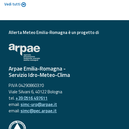
Vedi tutti
Allerta Meteo Emilia-Romagna è un progetto di
Arpae Emilia-Romagna -
Servizio Idro-Meteo-Clima
P.IVA 04290860370
Viale Silvani 6, 40122 Bologna
tel.
+39 0516 497611
email:
simc-urp@arpae.it
email:
simc@pec.arpae.it