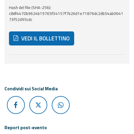
Hash del file (SHA-256):
Aggiornamenti
c8df4470b9624b19765f34157f7b26d1e71876dc2db54ab0641
73f52d95cdc
Informazioni
utili
VEDI IL BOLLETTINO
Domande
frequenti
Di seguito ulteriori risorse e strumenti utili correlati 
Guida per gli
sviluppatori
Il progetto
Condividi sui Social Media
Allerta
Meteo
Emilia-
Romagna
Contatti
Report post-evento