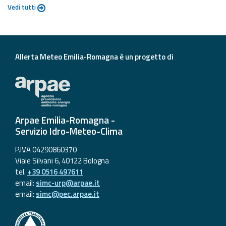
Vedi tutti
Allerta Meteo Emilia-Romagna è un progetto di
Arpae Emilia-Romagna -
Servizio Idro-Meteo-Clima
P.IVA 04290860370
Viale Silvani 6, 40122 Bologna
tel.
+39 0516 497611
email:
simc-urp@arpae.it
email:
simc@pec.arpae.it