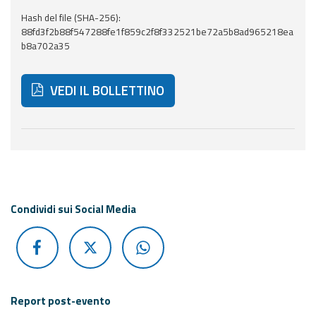
Hash del file (SHA-256):
Aggiornamenti
88fd3f2b88f547288fe1f859c2f8f332521be72a5b8ad965218ea
b8a702a35
Informazioni
utili
VEDI IL BOLLETTINO
Domande
frequenti
Di seguito ulteriori risorse e strumenti utili correlati 
Guida per gli
sviluppatori
Il progetto
Condividi sui Social Media
Allerta
Meteo
Emilia-
Romagna
Contatti
Report post-evento