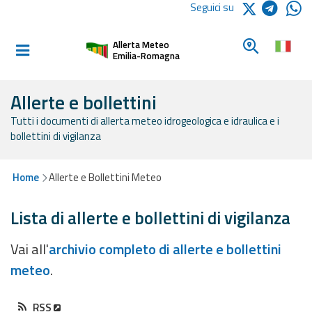
Logo Arpae
Seguici su
Home
Cerca un c
Allerta Meteo
Informati e
Emilia-Romagna
preparati
Allerte e bollettini
Tutti i documenti di allerta meteo idrogeologica e idraulica e i
Allerte E
bollettini di vigilanza
Bollettini
Allerte e
Home
Allerte e Bollettini Meteo
Bollettini
Meteo
Lista di allerte e bollettini di vigilanza
Allerte e
Vai all'
archivio completo di allerte e bollettini
Bollettini
meteo
.
Valanghe
Monitoraggio
RSS