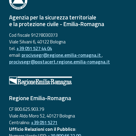
Agenzia per la sicurezza territoriale
e la protezione civile - Emilia-Romagna
Cod fiscale 91278030373
Viale Silvani 6, 40122 Bologna
tel.
+39 051 527 44 04
email:
procivsegr@regione.emilia-romagna.it
,
procivsegr@postacert.regione.emilia-romagna.it
Regione Emilia-Romagna
CF 800.625.903.79
Viale Aldo Moro 52, 40127 Bologna
Centralino:
+39 051 5271
Ufficio Relazioni con il Pubblico
:
Numero Verde URP:
+39 800 66 22 00
,