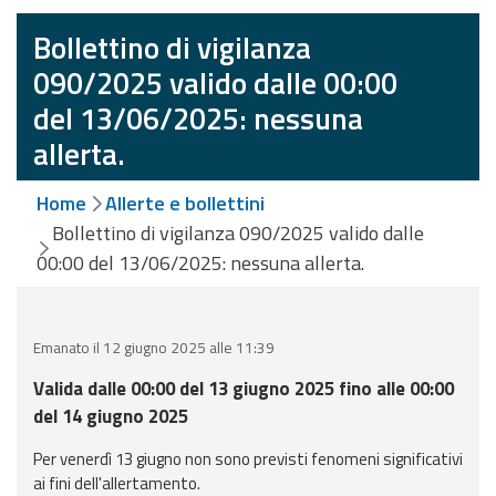
eventi
Bollettino di vigilanza
Previsioni e dati
090/2025 valido dalle 00:00
del 13/06/2025: nessuna
Previsioni meteo e
allerta.
marine
Dati osservati
Home
Allerte e bollettini
Bollettino di vigilanza 090/2025 valido dalle
Radar meteo
00:00 del 13/06/2025: nessuna allerta.
Emanato il 12 giugno 2025 alle 11:39
Valida dalle 00:00 del 13 giugno 2025 fino alle 00:00
Strumenti
del 14 giugno 2025
Operativi
Per venerdì 13 giugno non sono previsti fenomeni significativi
Report
ai fini dell'allertamento.