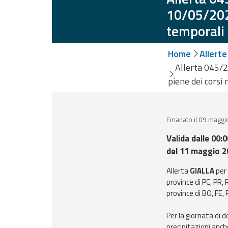
Monitoraggio
10/05/2026
eventi
temporali
Aggiornamenti sugli
eventi in corso
Home
Allerte
Previsioni e
Allerta 045/2
dati
piene dei corsi 
Previsioni meteo e
marine
Emanato il 09 maggi
Valida dalle 00:
Dati osservati
del 11 maggio 2
Radar meteo
Allerta
GIALLA
per
province di PC, PR, 
province di BO, FE, 
Strumenti
Per la giornata di
Operativi
precipitazioni anch