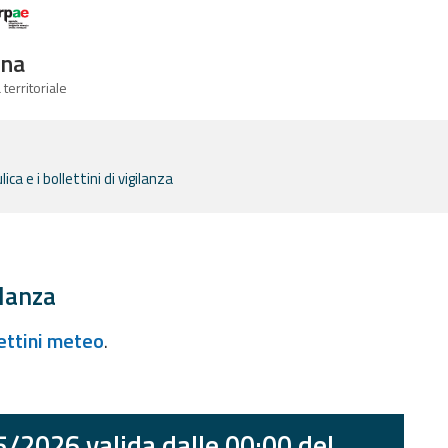
Logo Arpae
gna
 territoriale
ca e i bollettini di vigilanza
ilanza
lettini meteo
.
5/2026 valida dalle 00:00 del