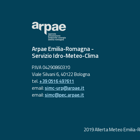
Allerta
Meteo
Emilia-
Romagna
Contatti
Arpae Emilia-Romagna -
Servizio Idro-Meteo-Clima
P.IVA 04290860370
Viale Silvani 6, 40122 Bologna
tel.
+39 0516 497611
email:
simc-urp@arpae.it
email:
simc@pec.arpae.it
2019 Allerta Meteo Emilia