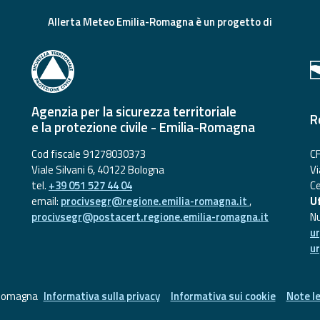
Allerta Meteo Emilia-Romagna è un progetto di
Agenzia per la sicurezza territoriale
R
e la protezione civile - Emilia-Romagna
Cod fiscale 91278030373
CF
Viale Silvani 6, 40122 Bologna
Vi
tel.
+39 051 527 44 04
Ce
email:
procivsegr@regione.emilia-romagna.it
,
Uf
procivsegr@postacert.regione.emilia-romagna.it
N
u
u
-Romagna
Informativa sulla privacy
Informativa sui cookie
Note le