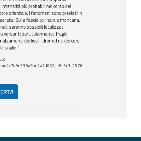
 intensità più probabili nel corso del
ore orientale. I fenomeni sono previsti in
erata. Sulla fascia collinare e montana,
inali, saranno possibili localizzati
 versanti particolarmente fragili,
alzamenti dei livelli idrometrici dei corsi
e soglie 1.
56):
5ead4c7b9e339a5be4a7d062ce8d3c3c4976
LERTA
eriori risorse e strumenti utili correlati a questo documento.