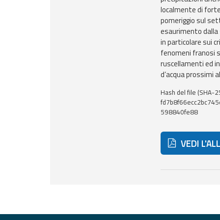
localmente di forte
pomeriggio sul sett
Report
esaurimento dalla s
in particolare sui cr
Aggiornamenti
fenomeni franosi su
Tutte le novità
ruscellamenti ed inn
pubblicate su Allerta
Meteo
d’acqua prossimi all
Informazioni
Hash del file (SHA-2
fd7b8f66ecc2bc74
utili
598840fe88
Scopri tutto sul sito e
sugli enti coinvolti
VEDI L'AL
Domande
frequenti
Guida per gli
Di seguito ult
sviluppatori
Il progetto