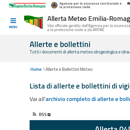
Agenzia per la sicurezza territoriale e
Home
Logo Regione Emilia-Romagna
la protezione civile
Allerta Meteo Emilia-Roma
Informati e
Sito ufficiale gestito dall'Agenzia per la sicurezza
MENU
e la protezione civile e da ARPAE
preparati
Allerte e bollettini
Tutti i documenti di allerta meteo idrogeologica e idrauli
Allerte E
Bollettini
Home
Allerte e Bollettini Meteo
Allerte e
Lista di allerte e bollettini di vig
Bollettini
Meteo
Vai all'
archivio completo di allerte e bol
Allerte e
Bollettini
RSS
Valanghe
Allerta 04