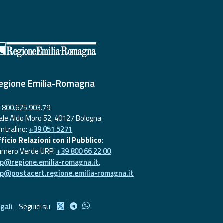
egione Emilia-Romagna
 800.625.903.79
ale Aldo Moro 52, 40127 Bologna
ntralino:
+39 051 5271
ficio Relazioni con il Pubblico
:
umero Verde URP:
+39 800 66 22 00
,
rp@regione.emilia-romagna.it
,
rp@postacert.regione.emilia-romagna.it
gali
Seguici su