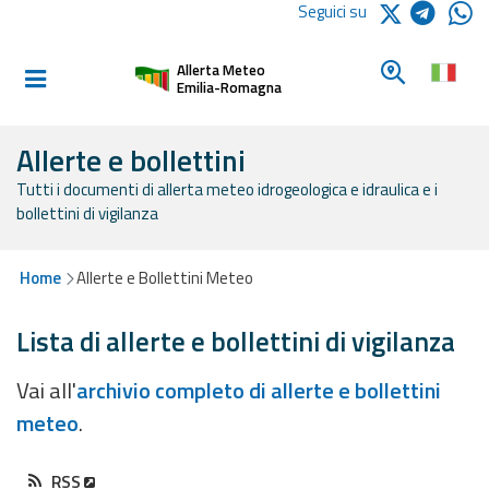
Logo Arpae
Seguici su
Home
Cerca un c
Allerta Meteo
Informati e
Emilia-Romagna
preparati
Allerte e bollettini
Tutti i documenti di allerta meteo idrogeologica e idraulica e i
Allerte E
bollettini di vigilanza
Bollettini
Allerte e
Home
Allerte e Bollettini Meteo
Bollettini
Meteo
Lista di allerte e bollettini di vigilanza
Allerte e
Vai all'
archivio completo di allerte e bollettini
Bollettini
meteo
.
Valanghe
Monitoraggio
RSS