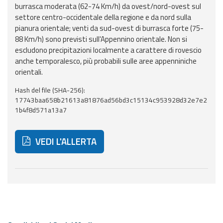
burrasca moderata (62-74 Km/h) da ovest/nord-ovest sul
settore centro-occidentale della regione e da nord sulla
Aggiornamenti
pianura orientale; venti da sud-ovest di burrasca forte (75-
88 Km/h) sono previsti sull'Appennino orientale. Non si
Informazioni
escludono precipitazioni localmente a carattere di rovescio
utili
anche temporalesco, più probabili sulle aree appenniniche
orientali.
Domande
Hash del file (SHA-256):
frequenti
17743baa658b21613a81876ad56bd3c15134c953928d32e7e2
1b4f8d571a13a7
Guida per gli
sviluppatori
VEDI L'ALLERTA
Il progetto
Allerta
Meteo
Emilia-
Di seguito ulteriori risorse e strumenti utili correlati 
Romagna
Contatti