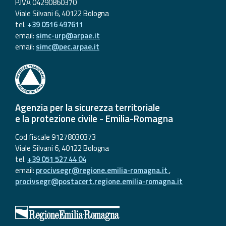
P.IVA 04290860370
Viale Silvani 6, 40122 Bologna
tel.
+39 0516 497611
email:
simc-urp@arpae.it
email:
simc@pec.arpae.it
Agenzia per la sicurezza territoriale
e la protezione civile - Emilia-Romagna
Cod fiscale 91278030373
Viale Silvani 6, 40122 Bologna
tel.
+39 051 527 44 04
email:
procivsegr@regione.emilia-romagna.it
,
procivsegr@postacert.regione.emilia-romagna.it