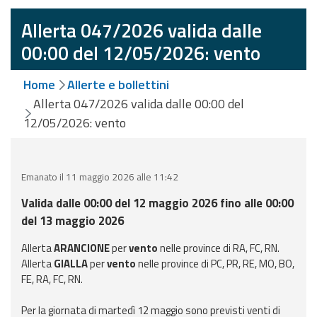
eventi
Allerta 047/2026 valida dalle
Previsioni e dati
00:00 del 12/05/2026: vento
Previsioni meteo e
Home
Allerte e bollettini
marine
Allerta 047/2026 valida dalle 00:00 del
12/05/2026: vento
Dati osservati
Radar meteo
Emanato il 11 maggio 2026 alle 11:42
Valida dalle 00:00 del 12 maggio 2026 fino alle 00:00
del 13 maggio 2026
Allerta
ARANCIONE
per
vento
nelle province di RA, FC, RN.
Strumenti
Allerta
GIALLA
per
vento
nelle province di PC, PR, RE, MO, BO,
Operativi
FE, RA, FC, RN.
Report
Per la giornata di martedì 12 maggio sono previsti venti di