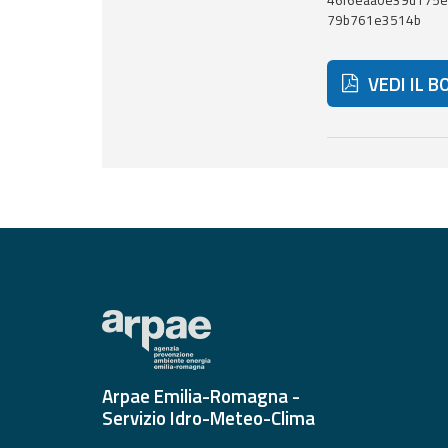
46f6eaa0e39d175e
79b761e3514b
Report
VEDI IL B
Aggiornamenti
Tutte le novità
pubblicate su Allerta
Meteo
Di seguito ult
Informazioni
utili
Scopri tutto sul sito e
sugli enti coinvolti
Domande
frequenti
Guida per gli
sviluppatori
Arpae Emilia-Romagna -
Servizio Idro-Meteo-Clima
Il progetto