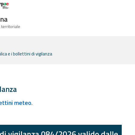
Logo Arpae
gna
 territoriale
ca e i bollettini di vigilanza
ilanza
lettini meteo
.
 di vigilanza 084/2026 valido dalle