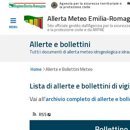
Agenzia per la sicurezza territoriale e
Home
Logo Regione Emilia-Romagna
la protezione civile
Allerta Meteo Emilia-Roma
Informati e
Sito ufficiale gestito dall'Agenzia per la sicurezza
MENU
e la protezione civile e da ARPAE
preparati
Allerte e bollettini
Tutti i documenti di allerta meteo idrogeologica e idrauli
Allerte E
Bollettini
Home
Allerte e Bollettini Meteo
Allerte e
Lista di allerte e bollettini di vig
Bollettini
Meteo
Vai all'
archivio completo di allerte e bol
Allerte e
Bollettini
RSS
Valanghe
Bollettino