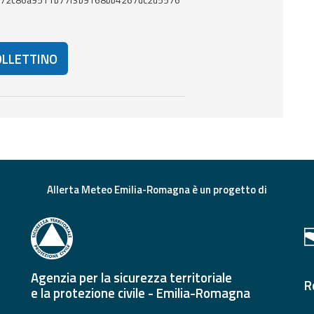
72c86a9511b77f3b9168bb4267dc2d5576
OLLETTINO
eriori risorse e strumenti utili correlati a questo documento.
Allerta Meteo Emilia-Romagna è un progetto di
Agenzia per la sicurezza territoriale
R
e la protezione civile - Emilia-Romagna