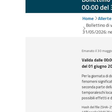
Monitoraggio
00:00 del
eventi
Aggiornamenti sugli
Home
Allerte
eventi in corso
Bollettino di 
Previsioni e
31/05/2026: ne
dati
Emanato il 30 maggi
Previsioni meteo e
marine
Valida dalle 00:
del 01 giugno 2
Dati osservati
Per la giornata di
fenomeni significati
Radar meteo
seconda parte dell
temporaleschi loca
possibili effetti e 
Strumenti
Hash del file (SHA-2
Operativi