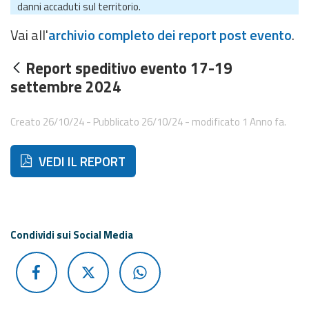
eventi
danni accaduti sul territorio.
Vai all'
archivio completo dei report post evento
.
Previsioni e dati
Report speditivo evento 17-19
Previsioni meteo e
settembre 2024
marine
Creato 26/10/24 - Pubblicato 26/10/24 - modificato 1 Anno fa.
Dati osservati
Di seguito ulteriori risorse e strumenti utili correlati a 
VEDI IL REPORT
Radar meteo
Condividi sui Social Media
Strumenti
Operativi
Report