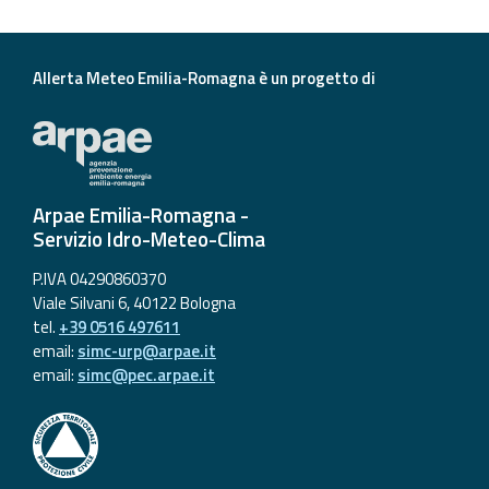
Aggiornamenti
Allerta Meteo Emilia-Romagna è un progetto di
Informazioni
utili
Domande
frequenti
Arpae Emilia-Romagna -
Servizio Idro-Meteo-Clima
Guida per gli
sviluppatori
P.IVA 04290860370
Viale Silvani 6, 40122 Bologna
Il progetto
tel.
+39 0516 497611
Allerta
email:
simc-urp@arpae.it
Meteo
email:
simc@pec.arpae.it
Emilia-
Romagna
Contatti