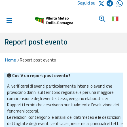
Logo Arpae
Seguici su
Home
Cerca un c
Allerta Meteo
Informati e
Emilia-Romagna
preparati
Report post evento
Allerte E
Bollettini
Home
Report post evento
Allerte e
Cos'è un report post evento?
Bollettini
Meteo
Al verificarsi di eventi particolarmente intensi o eventi che
provocano danni sul territorio regionale, e per una maggiore
Allerte e
comprensione degli eventi stessi, vengono elaborati dei
Bollettini
Rapporti tecnici che descrivono puntualmente l'evoluzione dei
Valanghe
fenomeni occorsi.
Le relazioni contengono le analisi dei dati meteo e le descrizioni
Monitoraggio
dettagliate degli eventi verificatisi, insieme ai principali effetti e