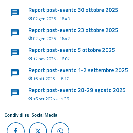
Report post-evento 30 ottobre 2025
Aggiornamenti
02 gen 2026 - 16.43
Informazioni
Report post-evento 23 ottobre 2025
utili
02 gen 2026 - 16.42
Domande
Report post-evento 5 ottobre 2025
frequenti
17 nov 2025 - 16.07
Guida per gli
Report post-evento 1-2 settembre 2025
sviluppatori
16 ott 2025 - 16.17
Il progetto
Report post-evento 28-29 agosto 2025
Allerta
16 ott 2025 - 15.36
Meteo
Emilia-
Romagna
Condividi sui Social Media
Contatti