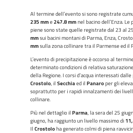
Allerta
Meteo
Al termine dell’evento si sono registrate cumu
Emilia-
Romagna
235 mm
e
247.8 mm
nel bacino dell’Enza. Le p
piene sono state quelle registrate dal 23 al 
Contatti
mm
sui bacini montani di Parma, Enza, Crostol
mm
sulla zona collinare tra il Parmense ed il
L’evento di precipitazione è occorso al term
determinato condizioni di relativa saturazione 
della Regione. I corsi d’acqua interessati dalle 
Crostolo
, il
Secchia
ed il
Panaro
per gli elevat
soprattutto per i rapidi innalzamenti dei livell
collinare.
Più nel dettaglio il
Parma
, la sera del 25 giu
giugno, ha raggiunto un livello massimo di
11
Il
Crostolo
ha generato colmi di piena ravvicin