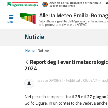
Agenzia per la sicurezza territoriale e
Home
Logo Regione Emilia-Romagna
la protezione civile
Allerta Meteo Emilia-Roma
Informati e
Sito ufficiale gestito dall'Agenzia per la sicurezza
MENU
e la protezione civile e da ARPAE
preparati
Notizie
Allerte E
Home
Notizie
Bollettini
Report degli eventi meteorologici,
2024
Allerte e
Bollettini
Meteo
Creato 09/08/24 - Pubblicato 09/08/24 - modi
Allerte e
Bollettini
Nel periodo compreso tra il
23
e il
27 giugno
Valanghe
Golfo Ligure, in un contesto che vedeva anch