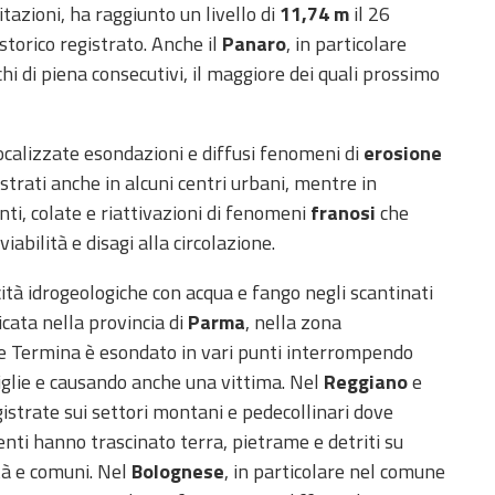
itazioni, ha raggiunto un livello di
11,74 m
il 26
torico registrato. Anche il
Panaro
, in particolare
hi di piena consecutivi, il maggiore dei quali prossimo
localizzate esondazioni e diffusi fenomeni di
erosione
strati anche in alcuni centri urbani, mentre in
ti, colate e riattivazioni di fenomeni
franosi
che
abilità e disagi alla circolazione.
icità idrogeologiche con acqua e fango negli scantinati
ficata nella provincia di
Parma
, nella zona
nte Termina è esondato in vari punti interrompendo
iglie e causando anche una vittima. Nel
Reggiano
e
registrate sui settori montani e pedecollinari dove
nti hanno trascinato terra, pietrame e detriti su
ità e comuni. Nel
Bolognese
, in particolare nel comune