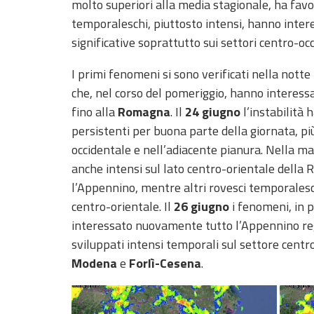
molto superiori alla media stagionale, ha favor
Monitoraggio
temporaleschi, piuttosto intensi, hanno inter
eventi
significative soprattutto sui settori centro-oc
Aggiornamenti sugli
eventi in corso
I primi fenomeni si sono verificati nella notte 
Previsioni e
che, nel corso del pomeriggio, hanno interessa
dati
fino alla
Romagna
. Il
24 giugno
l’instabilità 
persistenti per buona parte della giornata, pi
Previsioni meteo e
occidentale e nell’adiacente pianura. Nella m
marine
anche intensi sul lato centro-orientale della 
l’Appennino, mentre altri rovesci temporalesc
Dati osservati
centro-orientale. Il
26 giugno
i fenomeni, in 
interessato nuovamente tutto l’Appennino reg
Radar meteo
sviluppati intensi temporali sul settore centro
Modena
e
Forlì-Cesena
.
Strumenti
Operativi