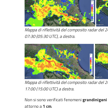
Report
Aggiornamenti
Tutte le novità
Mappa di riflettività del composito radar del 2
pubblicate su Allerta
Meteo
07:30 (05:30 UTC), a destra.
Informazioni
utili
Scopri tutto sul sito e
sugli enti coinvolti
Domande
frequenti
Mappa di riflettività del composito radar del 2
Guida per gli
17:00 (15:00 UTC) a destra.
sviluppatori
Non si sono verificati fenomeni
grandinigeni
Il progetto
attorno a
1 cm
.