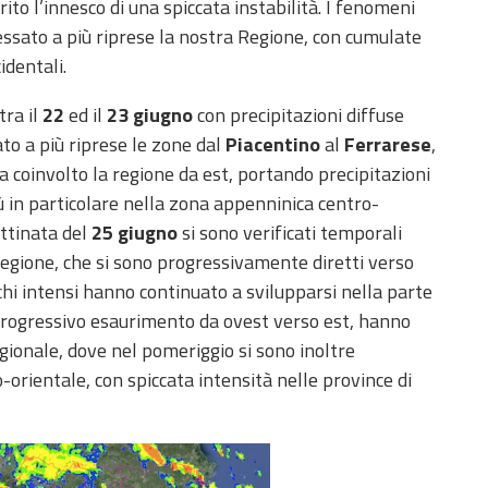
ito l’innesco di una spiccata instabilità. I fenomeni
essato a più riprese la nostra Regione, con cumulate
cidentali.
tra il
22
ed il
23 giugno
con precipitazioni diffuse
to a più riprese le zone dal
Piacentino
al
Ferrarese
,
ha coinvolto la regione da est, portando precipitazioni
ù in particolare nella zona appenninica centro-
attinata del
25 giugno
si sono verificati temporali
Regione, che si sono progressivamente diretti verso
hi intensi hanno continuato a svilupparsi nella parte
progressivo esaurimento da ovest verso est, hanno
ionale, dove nel pomeriggio si sono inoltre
-orientale, con spiccata intensità nelle province di