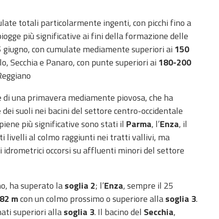
late totali particolarmente ingenti, con picchi fino a
iogge più significative ai fini della formazione delle
25 giugno, con cumulate mediamente superiori ai
150
o, Secchia e Panaro, con punte superiori ai
180-200
 Reggiano
ine di una primavera mediamente piovosa, che ha
dei suoli nei bacini del settore centro-occidentale
piene più significative sono stati il
Parma
, l’
Enza
, il
i livelli al colmo raggiunti nei tratti vallivi, ma
i idrometrici occorsi su affluenti minori del settore
gno, ha superato la
soglia 2
; l’
Enza
, sempre il 25
,82 m
con un colmo prossimo o superiore alla
soglia 3
.
ati superiori alla
soglia 3
. Il bacino del
Secchia
,