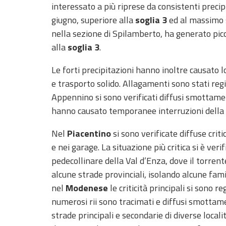
interessato a più riprese da consistenti precip
giugno, superiore alla
soglia 3
ed al massimo s
nella sezione di Spilamberto, ha generato picc
alla
soglia 3
.
Le forti precipitazioni hanno inoltre causato 
e trasporto solido. Allagamenti sono stati regi
Appennino si sono verificati diffusi smottamen
hanno causato temporanee interruzioni della vi
Nel
Piacentino
si sono verificate diffuse crit
e nei garage. La situazione più critica si è veri
pedecollinare della Val d’Enza, dove il torre
alcune strade provinciali, isolando alcune fam
nel
Modenese
le criticità principali si sono 
numerosi rii sono tracimati e diffusi smottame
strade principali e secondarie di diverse local