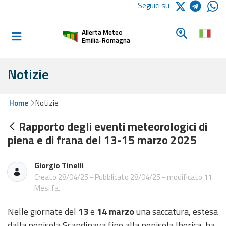
Logo Arpae
Seguici su
Home
Cerca un c
Allerta Meteo
Informati e
Emilia-Romagna
preparati
Notizie
Allerte E
Bollettini
Home
Notizie
Rapporto degli eventi meteorologici di
Allerte e
piena e di frana del 13-15 marzo 2025
Bollettini
Meteo
Giorgio Tinelli
Allerte e
Creato 28/04/25 - Pubblicato 28/04/25 - modificato 11
Bollettini
Mesi fa.
Valanghe
Nelle giornate del
13
e
14 marzo
una saccatura, estesa
Monitoraggio
dalla penisola Scandinava fino alla penisola Iberica, ha