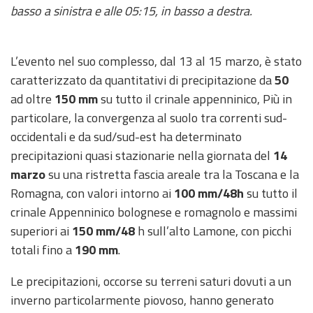
basso a sinistra e alle 05:15, in basso a destra.
Aggiornamenti
L’evento nel suo complesso, dal 13 al 15 marzo, è stato
Informazioni
caratterizzato da quantitativi di precipitazione da
50
utili
ad oltre
150 mm
su tutto il crinale appenninico, Più in
Domande
particolare, la convergenza al suolo tra correnti sud-
frequenti
occidentali e da sud/sud-est ha determinato
precipitazioni quasi stazionarie nella giornata del
14
Guida per gli
marzo
su una ristretta fascia areale tra la Toscana e la
sviluppatori
Romagna, con valori intorno ai
100 mm/48h
su tutto il
Il progetto
crinale Appenninico bolognese e romagnolo e massimi
Allerta
superiori ai
150 mm/48
h sull’alto Lamone, con picchi
Meteo
totali fino a
190 mm
.
Emilia-
Romagna
Le precipitazioni, occorse su terreni saturi dovuti a un
Contatti
inverno particolarmente piovoso, hanno generato