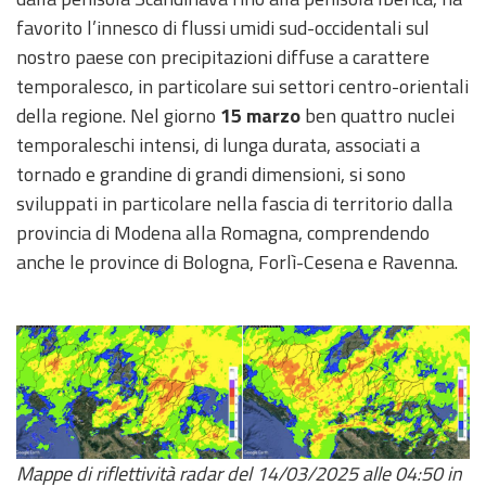
eventi
favorito l’innesco di flussi umidi sud-occidentali sul
nostro paese con precipitazioni diffuse a carattere
Previsioni e dati
temporalesco, in particolare sui settori centro-orientali
della regione. Nel giorno
15 marzo
ben quattro nuclei
Previsioni meteo e
temporaleschi intensi, di lunga durata, associati a
marine
tornado e grandine di grandi dimensioni, si sono
Dati osservati
sviluppati in particolare nella fascia di territorio dalla
provincia di Modena alla Romagna, comprendendo
Radar meteo
anche le province di Bologna, Forlì-Cesena e Ravenna.
Strumenti
Operativi
Report
Mappe di riflettività radar del 14/03/2025 alle 04:50 in