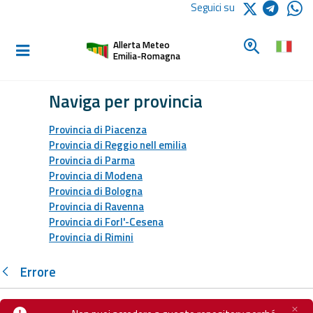
Logo Arpae
Seguici su
Home
Cerca un c
Allerta Meteo
Informati e
Emilia-Romagna
preparati
Naviga per provincia
Allerte E
Provincia di Piacenza
Bollettini
Provincia di Reggio nell emilia
Provincia di Parma
Allerte e
Provincia di Modena
Bollettini
Provincia di Bologna
Meteo
Provincia di Ravenna
Provincia di Forl'-Cesena
Provincia di Rimini
Allerte e
Bollettini
Valanghe
Errore
Monitoraggio