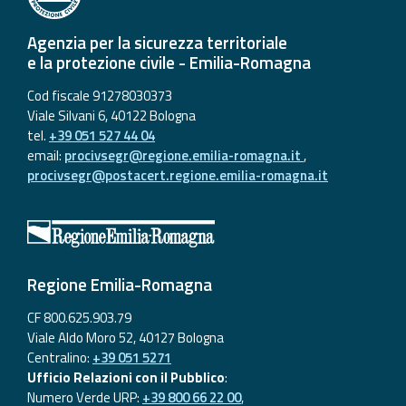
Aggiornamenti
Agenzia per la sicurezza territoriale
e la protezione civile - Emilia-Romagna
Informazioni
Cod fiscale 91278030373
utili
Viale Silvani 6, 40122 Bologna
tel.
+39 051 527 44 04
Domande
email:
procivsegr@regione.emilia-romagna.it
,
frequenti
procivsegr@postacert.regione.emilia-romagna.it
Guida per gli
sviluppatori
Il progetto
Regione Emilia-Romagna
Allerta
Meteo
CF 800.625.903.79
Emilia-
Viale Aldo Moro 52, 40127 Bologna
Romagna
Centralino:
+39 051 5271
Ufficio Relazioni con il Pubblico
:
Contatti
Numero Verde URP:
+39 800 66 22 00
,