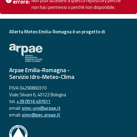
Non puoi accedere a questo repository perché
errore:
Ch
eventi
non hai i permessi o perché non disponibile.
Previsioni e dati
Allerta Meteo Emilia-Romagna è un progetto di
Previsioni meteo e
marine
Dati osservati
Arpae Emilia-Romagna -
Radar meteo
Servizio Idro-Meteo-Clima
P.IVA 04290860370
Viale Silvani 6, 40122 Bologna
tel.
+39 0516 497611
Strumenti
email:
simc-urp@arpae.it
email:
simc@pec.arpae.it
Operativi
Report