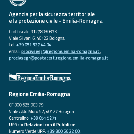
Aggiornamenti
Agenzia per la sicurezza territoriale
e la protezione civile - Emilia-Romagna
Informazioni
Cod fiscale 91278030373
utili
Viale Silvani 6, 40122 Bologna
tel.
+39 051 527 44 04
Domande
email:
procivsegr@regione.emilia-romagna.it
,
frequenti
procivsegr@postacert.regione.emilia-romagna.it
Guida per gli
sviluppatori
Il progetto
Regione Emilia-Romagna
Allerta
Meteo
CF 800.625.903.79
Emilia-
Viale Aldo Moro 52, 40127 Bologna
Romagna
Centralino:
+39 051 5271
Ufficio Relazioni con il Pubblico
:
Contatti
Numero Verde URP:
+39 800 66 22 00
,