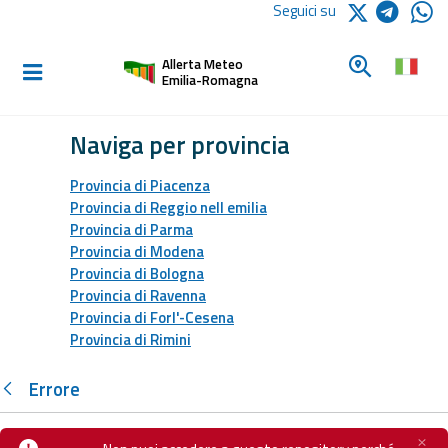
Logo Arpae
Seguici su
Home
Cerca un c
Allerta Meteo
Informati e
Emilia-Romagna
preparati
Naviga per provincia
Allerte E
Provincia di Piacenza
Bollettini
Provincia di Reggio nell emilia
Provincia di Parma
Allerte e
Provincia di Modena
Bollettini
Provincia di Bologna
Meteo
Provincia di Ravenna
Provincia di Forl'-Cesena
Provincia di Rimini
Allerte e
Bollettini
Valanghe
Errore
Monitoraggio