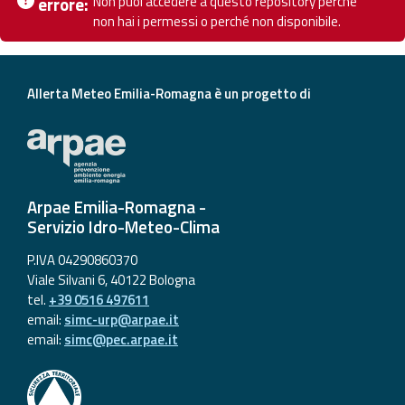
Non puoi accedere a questo repository perché
errore:
Ch
eventi
non hai i permessi o perché non disponibile.
Previsioni e dati
Allerta Meteo Emilia-Romagna è un progetto di
Previsioni meteo e
marine
Dati osservati
Arpae Emilia-Romagna -
Radar meteo
Servizio Idro-Meteo-Clima
P.IVA 04290860370
Viale Silvani 6, 40122 Bologna
tel.
+39 0516 497611
Strumenti
email:
simc-urp@arpae.it
email:
simc@pec.arpae.it
Operativi
Report