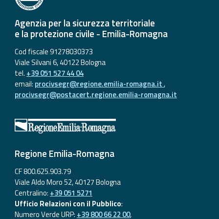
Aggiornamenti
Agenzia per la sicurezza territoriale
e la protezione civile - Emilia-Romagna
Informazioni
Cod fiscale 91278030373
utili
Viale Silvani 6, 40122 Bologna
tel.
+39 051 527 44 04
Domande
email:
procivsegr@regione.emilia-romagna.it
,
frequenti
procivsegr@postacert.regione.emilia-romagna.it
Guida per gli
sviluppatori
Il progetto
Regione Emilia-Romagna
Allerta
Meteo
CF 800.625.903.79
Emilia-
Viale Aldo Moro 52, 40127 Bologna
Romagna
Centralino:
+39 051 5271
Ufficio Relazioni con il Pubblico
:
Contatti
Numero Verde URP:
+39 800 66 22 00
,