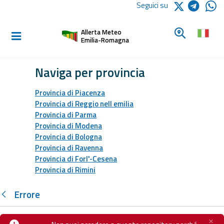
Logo Arpae
Seguici su
Home
Cerca un c
Allerta Meteo
Informati e
Emilia-Romagna
preparati
Naviga per provincia
Allerte E
Provincia di Piacenza
Bollettini
Provincia di Reggio nell emilia
Provincia di Parma
Allerte e
Provincia di Modena
Bollettini
Provincia di Bologna
Meteo
Provincia di Ravenna
Provincia di Forl'-Cesena
Provincia di Rimini
Allerte e
Bollettini
Valanghe
Errore
Monitoraggio