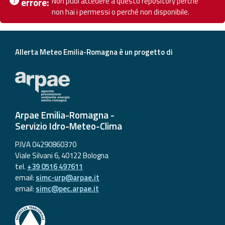
Non puoi accedere a questo repository perché
errore:
Ch
eventi
non hai i permessi o perché non disponibile.
Previsioni e dati
Allerta Meteo Emilia-Romagna è un progetto di
Previsioni meteo e
marine
Dati osservati
Arpae Emilia-Romagna -
Radar meteo
Servizio Idro-Meteo-Clima
P.IVA 04290860370
Viale Silvani 6, 40122 Bologna
tel.
+39 0516 497611
Strumenti
email:
simc-urp@arpae.it
email:
simc@pec.arpae.it
Operativi
Report