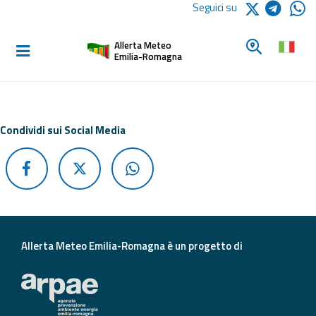
Logo Arpae
Seguici su
Home
Cerca un c
Allerta Meteo
Informati e
Emilia-Romagna
preparati
Allerte E
Condividi sui Social Media
Bollettini
Allerte e
Bollettini
Meteo
Allerte e
Allerta Meteo Emilia-Romagna è un progetto di
Bollettini
Valanghe
Monitoraggio