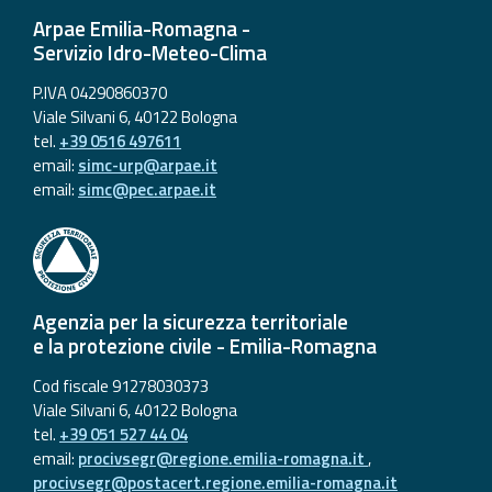
eventi
Arpae Emilia-Romagna -
Servizio Idro-Meteo-Clima
Previsioni e dati
P.IVA 04290860370
Viale Silvani 6, 40122 Bologna
Previsioni meteo e
tel.
+39 0516 497611
marine
email:
simc-urp@arpae.it
email:
simc@pec.arpae.it
Dati osservati
Radar meteo
Agenzia per la sicurezza territoriale
e la protezione civile - Emilia-Romagna
Cod fiscale 91278030373
Strumenti
Viale Silvani 6, 40122 Bologna
Operativi
tel.
+39 051 527 44 04
email:
procivsegr@regione.emilia-romagna.it
,
Report
procivsegr@postacert.regione.emilia-romagna.it