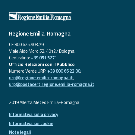
Aggiornamenti
Informazioni
Regione Emilia-Romagna
utili
CF 800.625.903.79
Domande
Viale Aldo Moro 52, 40127 Bologna
frequenti
Centralino:
+39 051 5271
Ufficio Relazioni con il Pubblico
:
Guida per gli
Numero Verde URP:
+39 800 66 22 00
,
sviluppatori
urp@regione.emilia-romagna.it
,
urp@postacert.regione.emilia-romagna.it
Il progetto
Allerta
Meteo
2019 Allerta Meteo Emilia-Romagna
Emilia-
Informativa sulla privacy
Romagna
Informativa sui cookie
Contatti
Note legali