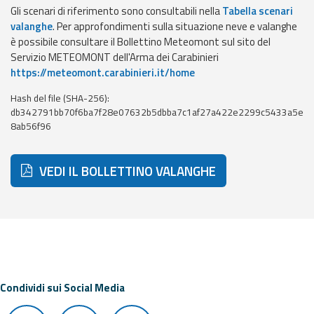
eventi
Gli scenari di riferimento sono consultabili nella
Tabella scenari
valanghe
. Per approfondimenti sulla situazione neve e valanghe
è possibile consultare il Bollettino Meteomont sul sito del
Previsioni e dati
Servizio METEOMONT dell'Arma dei Carabinieri
https://meteomont.carabinieri.it/home
Previsioni meteo e
marine
Hash del file (SHA-256):
db342791bb70f6ba7f28e07632b5dbba7c1af27a422e2299c5433a5e
Dati osservati
8ab56f96
Radar meteo
VEDI IL BOLLETTINO VALANGHE
Strumenti
Operativi
Condividi sui Social Media
Report