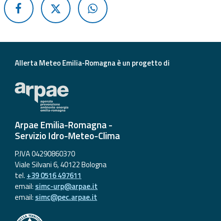
Aggiornamenti
Informazioni
utili
Allerta Meteo Emilia-Romagna è un progetto di
Domande
frequenti
Guida per gli
sviluppatori
Arpae Emilia-Romagna -
Servizio Idro-Meteo-Clima
Il progetto
P.IVA 04290860370
Allerta
Viale Silvani 6, 40122 Bologna
Meteo
tel.
+39 0516 497611
Emilia-
email:
simc-urp@arpae.it
Romagna
email:
simc@pec.arpae.it
Contatti