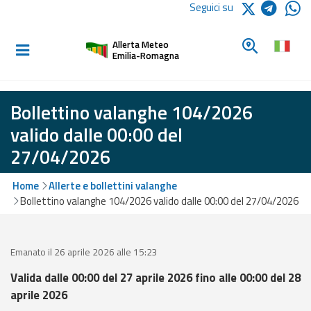
Logo Arpae
Seguici su
Home
Cerca un c
Allerta Meteo
Informati e
Emilia-Romagna
preparati
Bollettino valanghe 104/2026
Allerte E
valido dalle 00:00 del
Bollettini
27/04/2026
Allerte e
Home
Allerte e bollettini valanghe
Bollettini
Bollettino valanghe 104/2026 valido dalle 00:00 del 27/04/2026
Meteo
Allerte e
Bollettini
Emanato il 26 aprile 2026 alle 15:23
Valanghe
Valida dalle 00:00 del 27 aprile 2026 fino alle 00:00 del 28
aprile 2026
Monitoraggio