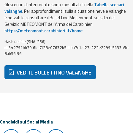
eventi
Gli scenari di riferimento sono consultabili nella
Tabella scenari
valanghe
. Per approfondimenti sulla situazione neve e valanghe
è possibile consultare il Bollettino Meteomont sul sito del
Previsioni e dati
Servizio METEOMONT dell'Arma dei Carabinieri
https://meteomont.carabinieri.it/home
Previsioni meteo e
marine
Hash del file (SHA-256):
db342791bb70f6ba7f28e07632b5dbba7c1af27a422e2299c5433a5e
Dati osservati
8ab56f96
Radar meteo
VEDI IL BOLLETTINO VALANGHE
Strumenti
Operativi
Condividi sui Social Media
Report