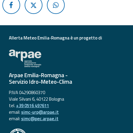
Aggiornamenti
Informazioni
utili
Allerta Meteo Emilia-Romagna è un progetto di
Domande
frequenti
Guida per gli
sviluppatori
Arpae Emilia-Romagna -
Servizio Idro-Meteo-Clima
Il progetto
P.IVA 04290860370
Allerta
Viale Silvani 6, 40122 Bologna
Meteo
tel.
+39 0516 497611
Emilia-
email:
simc-urp@arpae.it
Romagna
email:
simc@pec.arpae.it
Contatti