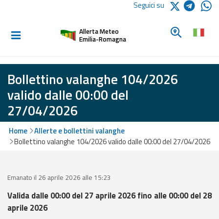
Logo Arpae
Seguici su
Home
Cerca un c
Allerta Meteo
Informati e
Emilia-Romagna
preparati
Bollettino valanghe 104/2026
Allerte E
valido dalle 00:00 del
Bollettini
27/04/2026
Allerte e
Home
Allerte e bollettini valanghe
Bollettini
Bollettino valanghe 104/2026 valido dalle 00:00 del 27/04/2026
Meteo
Allerte e
Bollettini
Emanato il 26 aprile 2026 alle 15:23
Valanghe
Valida dalle 00:00 del 27 aprile 2026 fino alle 00:00 del 28
aprile 2026
Monitoraggio