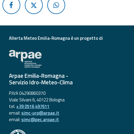
Aggiornamenti
Informazioni
utili
Allerta Meteo Emilia-Romagna è un progetto di
Domande
frequenti
Guida per gli
sviluppatori
Arpae Emilia-Romagna -
Servizio Idro-Meteo-Clima
Il progetto
P.IVA 04290860370
Allerta
Viale Silvani 6, 40122 Bologna
Meteo
tel.
+39 0516 497611
Emilia-
email:
simc-urp@arpae.it
Romagna
email:
simc@pec.arpae.it
Contatti