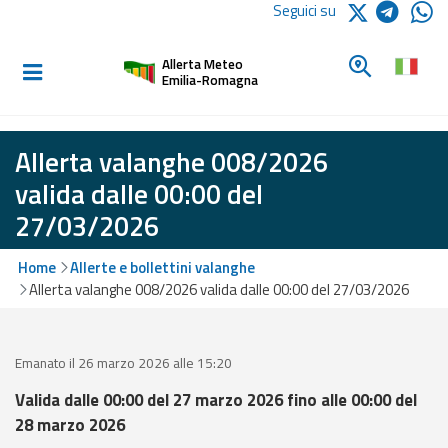
Logo Arpae
Seguici su
Home
Cerca un c
Allerta Meteo
Informati e
Emilia-Romagna
preparati
Allerta valanghe 008/2026
Allerte E
valida dalle 00:00 del
Bollettini
27/03/2026
Allerte e
Home
Allerte e bollettini valanghe
Bollettini
Allerta valanghe 008/2026 valida dalle 00:00 del 27/03/2026
Meteo
Allerte e
Bollettini
Emanato il 26 marzo 2026 alle 15:20
Valanghe
Valida dalle 00:00 del 27 marzo 2026 fino alle 00:00 del
28 marzo 2026
Monitoraggio