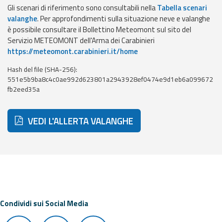
eventi
Gli scenari di riferimento sono consultabili nella
Tabella scenari
valanghe
. Per approfondimenti sulla situazione neve e valanghe
è possibile consultare il Bollettino Meteomont sul sito del
Previsioni e dati
Servizio METEOMONT dell'Arma dei Carabinieri
https://meteomont.carabinieri.it/home
Previsioni meteo e
marine
Hash del file (SHA-256):
551e5b9ba8c4c0ae992d623801a2943928ef0474e9d1eb6a099672
Dati osservati
fb2eed35a
Radar meteo
VEDI L'ALLERTA VALANGHE
Strumenti
Operativi
Condividi sui Social Media
Report