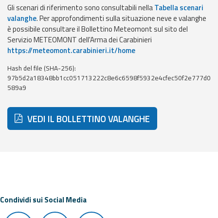
eventi
Gli scenari di riferimento sono consultabili nella
Tabella scenari
valanghe
. Per approfondimenti sulla situazione neve e valanghe
è possibile consultare il Bollettino Meteomont sul sito del
Previsioni e dati
Servizio METEOMONT dell'Arma dei Carabinieri
https://meteomont.carabinieri.it/home
Previsioni meteo e
marine
Hash del file (SHA-256):
97b5d2a18348bb1cc051713222c8e6c6598f5932e4cfec50f2e777d0
Dati osservati
589a9
Radar meteo
VEDI IL BOLLETTINO VALANGHE
Strumenti
Operativi
Condividi sui Social Media
Report