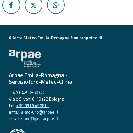
Aggiornamenti
Informazioni
utili
Allerta Meteo Emilia-Romagna è un progetto di
Domande
frequenti
Guida per gli
sviluppatori
Arpae Emilia-Romagna -
Servizio Idro-Meteo-Clima
Il progetto
P.IVA 04290860370
Allerta
Viale Silvani 6, 40122 Bologna
Meteo
tel.
+39 0516 497611
Emilia-
email:
simc-urp@arpae.it
Romagna
email:
simc@pec.arpae.it
Contatti