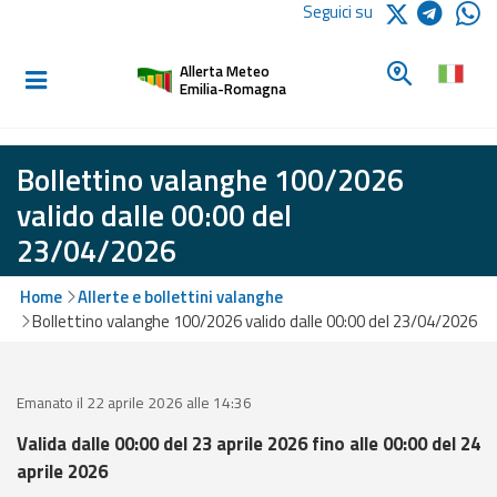
Logo Arpae
Seguici su
Home
Cerca un c
Allerta Meteo
Informati e
Emilia-Romagna
preparati
Bollettino valanghe 100/2026
Allerte E
valido dalle 00:00 del
Bollettini
23/04/2026
Allerte e
Home
Allerte e bollettini valanghe
Bollettini
Bollettino valanghe 100/2026 valido dalle 00:00 del 23/04/2026
Meteo
Allerte e
Bollettini
Emanato il 22 aprile 2026 alle 14:36
Valanghe
Valida dalle 00:00 del 23 aprile 2026 fino alle 00:00 del 24
aprile 2026
Monitoraggio