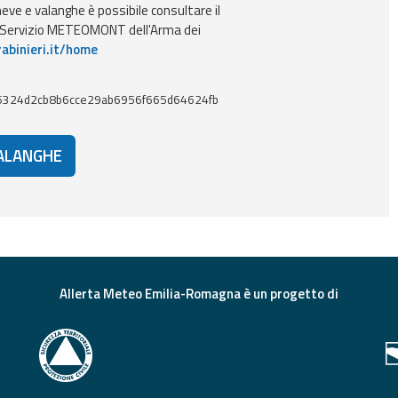
ve e valanghe è possibile consultare il
l Servizio METEOMONT dell'Arma dei
abinieri.it/home
6324d2cb8b6cce29ab6956f665d64624fb
VALANGHE
Allerta Meteo Emilia-Romagna è un progetto di