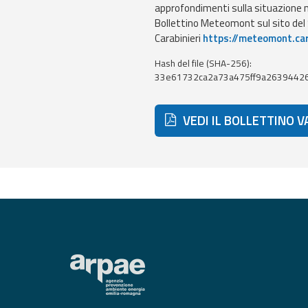
approfondimenti sulla situazione ne
Monitoraggio
Bollettino Meteomont sul sito de
eventi
Carabinieri
https://meteomont.car
Aggiornamenti sugli
eventi in corso
Hash del file (SHA-256):
33e61732ca2a73a475ff9a2639442
Previsioni e
dati
VEDI IL BOLLETTINO 
Previsioni meteo e
marine
Dati osservati
Radar meteo
Strumenti
Operativi