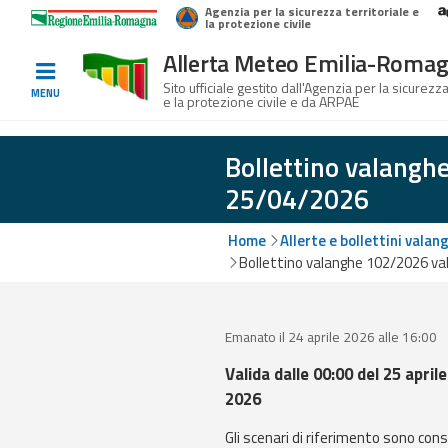
Agenzia per la sicurezza territoriale e
Home
Logo Regione Emilia-Romagna
la protezione civile
Allerta Meteo Emilia-Roma
Informati e
Sito ufficiale gestito dall'Agenzia per la sicurezza
MENU
e la protezione civile e da ARPAE
preparati
Bollettino valangh
25/04/2026
Allerte E
Bollettini
Home
Allerte e bollettini valan
Bollettino valanghe 102/2026 val
Allerte e
Bollettini
Meteo
Emanato il 24 aprile 2026 alle 16:00
Allerte e
Valida dalle 00:00 del 25 aprile
Bollettini
2026
Valanghe
Gli scenari di riferimento sono cons