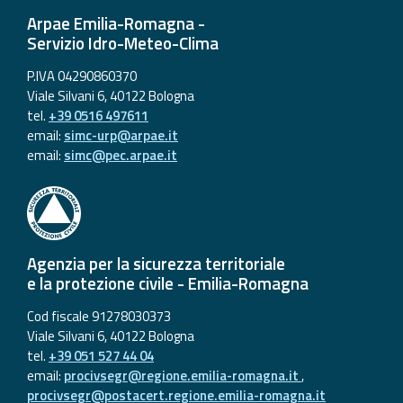
eventi
Arpae Emilia-Romagna -
Servizio Idro-Meteo-Clima
Previsioni e dati
P.IVA 04290860370
Viale Silvani 6, 40122 Bologna
Previsioni meteo e
tel.
+39 0516 497611
marine
email:
simc-urp@arpae.it
email:
simc@pec.arpae.it
Dati osservati
Radar meteo
Agenzia per la sicurezza territoriale
e la protezione civile - Emilia-Romagna
Cod fiscale 91278030373
Strumenti
Viale Silvani 6, 40122 Bologna
Operativi
tel.
+39 051 527 44 04
email:
procivsegr@regione.emilia-romagna.it
,
Report
procivsegr@postacert.regione.emilia-romagna.it