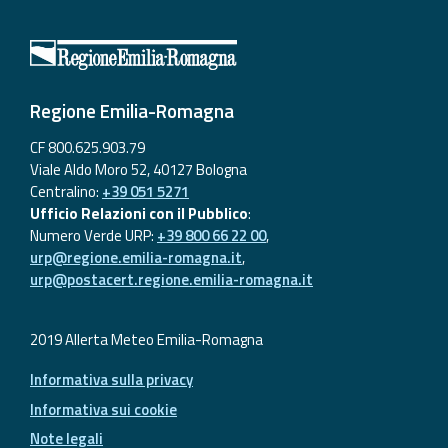
Aggiornamenti
Informazioni
Regione Emilia-Romagna
utili
CF 800.625.903.79
Domande
Viale Aldo Moro 52, 40127 Bologna
frequenti
Centralino:
+39 051 5271
Ufficio Relazioni con il Pubblico
:
Guida per gli
Numero Verde URP:
+39 800 66 22 00
,
sviluppatori
urp@regione.emilia-romagna.it
,
urp@postacert.regione.emilia-romagna.it
Il progetto
Allerta
Meteo
2019 Allerta Meteo Emilia-Romagna
Emilia-
Informativa sulla privacy
Romagna
Informativa sui cookie
Contatti
Note legali