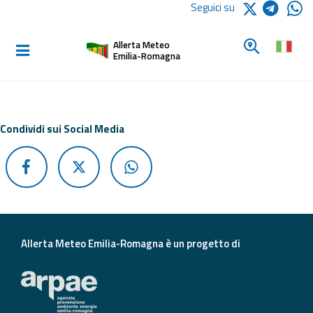
Logo Arpae
Seguici su
Home
Cerca un c
Allerta Meteo
Informati e
Emilia-Romagna
preparati
Allerte E
Condividi sui Social Media
Bollettini
Allerte e
Bollettini
Meteo
Allerte e
Allerta Meteo Emilia-Romagna è un progetto di
Bollettini
Valanghe
Monitoraggio