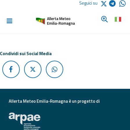
Logo Arpae
Seguici su
Home
Cerca un c
Allerta Meteo
Informati e
Emilia-Romagna
preparati
Allerte E
Condividi sui Social Media
Bollettini
Allerte e
Bollettini
Meteo
Allerte e
Allerta Meteo Emilia-Romagna è un progetto di
Bollettini
Valanghe
Monitoraggio