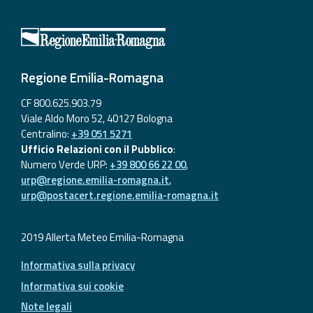
Aggiornamenti
Informazioni
Regione Emilia-Romagna
utili
CF 800.625.903.79
Domande
Viale Aldo Moro 52, 40127 Bologna
frequenti
Centralino:
+39 051 5271
Ufficio Relazioni con il Pubblico
:
Guida per gli
Numero Verde URP:
+39 800 66 22 00
,
sviluppatori
urp@regione.emilia-romagna.it
,
urp@postacert.regione.emilia-romagna.it
Il progetto
Allerta
Meteo
2019 Allerta Meteo Emilia-Romagna
Emilia-
Informativa sulla privacy
Romagna
Informativa sui cookie
Contatti
Note legali