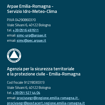
eventi
Arpae Emilia-Romagna -
Servizio Idro-Meteo-Clima
Previsioni e dati
P.IVA 04290860370
Viale Silvani 6, 40122 Bologna
Previsioni meteo e
tel.
+39 0516 497611
marine
email:
simc-urp@arpae.it
email:
simc@pec.arpae.it
Dati osservati
Radar meteo
Agenzia per la sicurezza territoriale
e la protezione civile - Emilia-Romagna
Cod fiscale 91278030373
Strumenti
Viale Silvani 6, 40122 Bologna
Operativi
tel.
+39 051 527 44 04
email:
procivsegr@regione.emilia-romagna.it
,
Report
procivsegr@postacert.regione.emilia-romagna.it