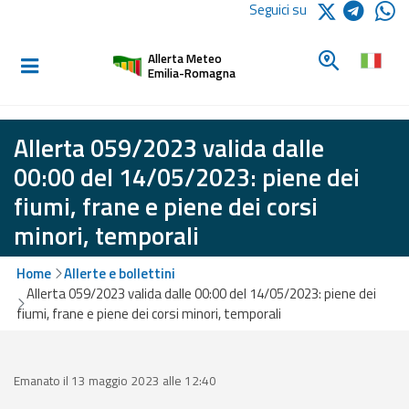
Logo Arpae
Seguici su
Home
Cerca un c
Allerta Meteo
Informati e
Emilia-Romagna
preparati
Allerta 059/2023 valida dalle
Allerte E
00:00 del 14/05/2023: piene dei
Bollettini
fiumi, frane e piene dei corsi
minori, temporali
Allerte e
Bollettini
Meteo
Home
Allerte e bollettini
Allerta 059/2023 valida dalle 00:00 del 14/05/2023: piene dei
Allerte e
fiumi, frane e piene dei corsi minori, temporali
Bollettini
Valanghe
Emanato il 13 maggio 2023 alle 12:40
Monitoraggio