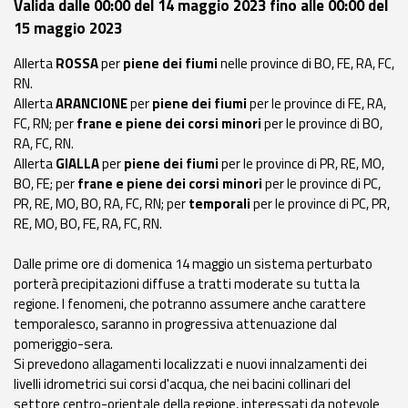
Valida dalle 00:00 del 14 maggio 2023 fino alle 00:00 del
eventi
15 maggio 2023
Previsioni e dati
Allerta
ROSSA
per
piene dei fiumi
nelle province di BO, FE, RA, FC,
RN.
Previsioni meteo e
Allerta
ARANCIONE
per
piene dei fiumi
per le province di FE, RA,
marine
FC, RN; per
frane e piene dei corsi minori
per le province di BO,
RA, FC, RN.
Allerta
GIALLA
per
piene dei fiumi
per le province di PR, RE, MO,
Dati osservati
BO, FE; per
frane e piene dei corsi minori
per le province di PC,
PR, RE, MO, BO, RA, FC, RN; per
temporali
per le province di PC, PR,
Radar meteo
RE, MO, BO, FE, RA, FC, RN.
Dalle prime ore di domenica 14 maggio un sistema perturbato
porterà precipitazioni diffuse a tratti moderate su tutta la
regione. I fenomeni, che potranno assumere anche carattere
Strumenti
temporalesco, saranno in progressiva attenuazione dal
Operativi
pomeriggio-sera.
Si prevedono allagamenti localizzati e nuovi innalzamenti dei
livelli idrometrici sui corsi d'acqua, che nei bacini collinari del
Report
settore centro-orientale della regione, interessati da notevole