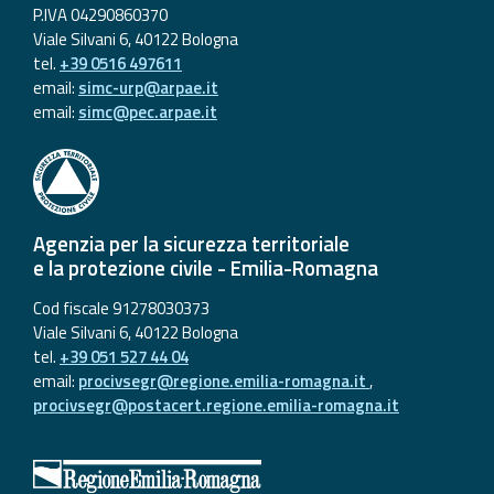
P.IVA 04290860370
Viale Silvani 6, 40122 Bologna
tel.
+39 0516 497611
email:
simc-urp@arpae.it
email:
simc@pec.arpae.it
Agenzia per la sicurezza territoriale
e la protezione civile - Emilia-Romagna
Cod fiscale 91278030373
Viale Silvani 6, 40122 Bologna
tel.
+39 051 527 44 04
email:
procivsegr@regione.emilia-romagna.it
,
procivsegr@postacert.regione.emilia-romagna.it