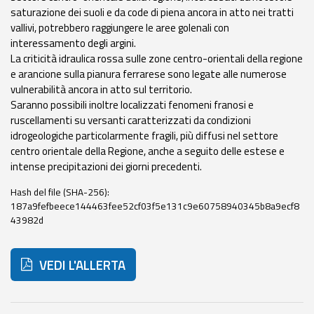
saturazione dei suoli e da code di piena ancora in atto nei tratti
Aggiornamenti
vallivi, potrebbero raggiungere le aree golenali con
interessamento degli argini.
La criticità idraulica rossa sulle zone centro-orientali della regione
Informazioni
e arancione sulla pianura ferrarese sono legate alle numerose
utili
vulnerabilità ancora in atto sul territorio.
Saranno possibili inoltre localizzati fenomeni franosi e
Domande
ruscellamenti su versanti caratterizzati da condizioni
frequenti
idrogeologiche particolarmente fragili, più diffusi nel settore
centro orientale della Regione, anche a seguito delle estese e
Guida per gli
intense precipitazioni dei giorni precedenti.
sviluppatori
Hash del file (SHA-256):
Il progetto
187a9fefbeece144463fee52cf03f5e131c9e60758940345b8a9ecf8
Allerta
43982d
Meteo
Emilia-
VEDI L'ALLERTA
Romagna
Contatti