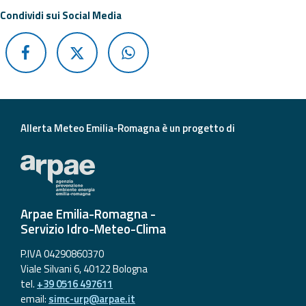
Condividi sui Social Media
Aggiornamenti
Informazioni
utili
Domande
frequenti
Allerta Meteo Emilia-Romagna è un progetto di
Guida per gli
sviluppatori
Il progetto
Arpae Emilia-Romagna -
Allerta
Servizio Idro-Meteo-Clima
Meteo
Emilia-
P.IVA 04290860370
Romagna
Viale Silvani 6, 40122 Bologna
tel.
+39 0516 497611
Contatti
email:
simc-urp@arpae.it