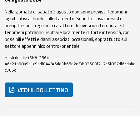
eventi
Nella giornata di sabato 3 agosto non sono previsti fenomeni
significativi ai fini dell'allertamento. Sono tuttavia previste
Previsioni e dati
precipitazioni irregolari a carattere di rovescio o temporale. I
fenomeni potranno risultare localmente di forte intensità, con
Previsioni meteo e
possibili effetti e danni associati occasionali, soprattutto sul
marine
settore appenninico centro-orientale.
Dati osservati
Hash del file (SHA-256):
46c21b98a9b1c9bdf044f46de3b65d2ef3b92589f717c5f887df6cdabc
c365c
Radar meteo
VEDI IL BOLLETTINO
Strumenti
Di seguito ulteriori risorse e strumenti utili correlati a 
Operativi
Report