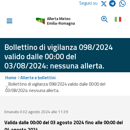
Logo Arpae
Seguici su
Home
Cerca un c
Allerta Meteo
Informati e
Emilia-Romagna
preparati
Bollettino di vigilanza 098/2024
Allerte E
valido dalle 00:00 del
Bollettini
03/08/2024: nessuna allerta.
Allerte e
Home
Allerte e bollettini
Bollettini
Bollettino di vigilanza 098/2024 valido dalle 00:00 del
Meteo
03/08/2024: nessuna allerta.
Allerte e
Bollettini
Valanghe
Emanato il 02 agosto 2024 alle 11:39
Valida dalle 00:00 del 03 agosto 2024 fino alle 00:00 del
Monitoraggio
04 agosto 2024