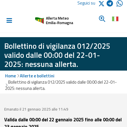
Logo Arpae
Seguici su
Home
Cerca un c
Allerta Meteo
Informati e
Emilia-Romagna
preparati
Bollettino di vigilanza 012/2025
Allerte E
valido dalle 00:00 del 22-01-
Bollettini
2025: nessuna allerta.
Allerte e
Home
Allerte e bollettini
Bollettini
Bollettino di vigilanza 012/2025 valido dalle 00:00 del 22-01-
Meteo
2025: nessuna allerta.
Allerte e
Bollettini
Valanghe
Emanato il 21 gennaio 2025 alle 11:49
Valida dalle 00:00 del 22 gennaio 2025 fino alle 00:00 del
Monitoraggio
23 gennaio 2025