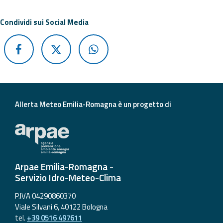
Aggiornamenti
Condividi sui Social Media
Informazioni
utili
Domande
frequenti
Allerta Meteo Emilia-Romagna è un progetto di
Guida per gli
sviluppatori
Il progetto
Allerta
Arpae Emilia-Romagna -
Meteo
Servizio Idro-Meteo-Clima
Emilia-
Romagna
P.IVA 04290860370
Viale Silvani 6, 40122 Bologna
Contatti
tel.
+39 0516 497611