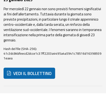
eventi
Per mercoledì 22 gennaio non sono previsti fenomeni significativi
ai fini dell'allertamento. Tuttavia durante la giornata sono
Previsioni e dati
previste precipitazioni, in particolare lungo il crinale appenninico
centro-occidentale e, dalla tarda serata, un rinforzo della
Previsioni meteo e
ventilazione sud-occidentale. I fenomeni saranno in temporanea
marine
intensificazione nella prima parte della giornata di giovedì 23
gennaio.
Dati osservati
Hash del file (SHA-256):
41c3dc84bfeecd2dcce1c37ff2203a4495a4a5941c78516d16398939
Radar meteo
1eaea
VEDI IL BOLLETTINO
Strumenti
Operativi
Di seguito ulteriori risorse e strumenti utili correlati a 
Report