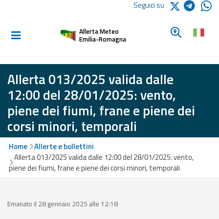
Logo Arpae
Seguici su
Home
Cerca un c
Allerta Meteo
Informati e
Emilia-Romagna
preparati
Allerta 013/2025 valida dalle
Allerte E
12:00 del 28/01/2025: vento,
Bollettini
piene dei fiumi, frane e piene dei
corsi minori, temporali
Allerte e
Bollettini
Meteo
Home
Allerte e bollettini
Allerta 013/2025 valida dalle 12:00 del 28/01/2025: vento,
Allerte e
piene dei fiumi, frane e piene dei corsi minori, temporali
Bollettini
Valanghe
Emanato il 28 gennaio 2025 alle 12:18
Monitoraggio