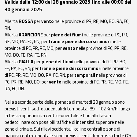
Valida dalle 12:00 del 28 gennaio 2025 fino alle 00:00 del
eventi
30 gennaio 2025
Previsioni e dati
Allerta
ROSSA
per
vento
nelle province di PR, RE, MO, BO, RA, FC,
RN.
Previsioni meteo e
Allerta
ARANCIONE
per
piene dei fiumi
nelle province di PC, PR,
marine
RE, MO, RA, FC, RN; per
frane e piene dei corsi minori
nelle
province di PC, PR, RE, MO; per
vento
nelle province di PC, PR, RE,
MO, BO, FE, RA, FC, RN.
Dati osservati
Allerta
GIALLA
per
piene dei fiumi
nelle province di PC, PR, BO,
FE, RA, FC, RN; per
frane e piene dei corsi minori
nelle province
Radar meteo
di PC, PR, RE, MO, BO, RA, FC, RN; per
temporali
nelle province di
PC, PR, RE, MO, BO; per
vento
nelle province di PC, PR, RE, MO, FE,
RA, FC, RN.
Nella seconda parte della giornata di martedì 28 gennaio sono
Strumenti
previsti venti sud-occidentali di tempesta (89 - 102 Km/h) lungo
Operativi
la fascia appenninica centro-orientale e fino alla fascia
pedecollinare con possibili raffiche di intensità superiore nelle
zone di crinale. Sui rilievi occidentali, colline centrali e zone di
Report
pianura centro-orientale sono previsti venti di burrasca forte (75