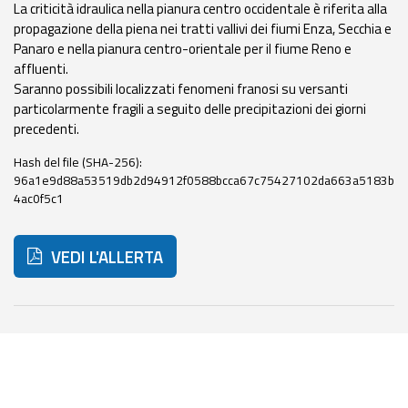
La criticità idraulica nella pianura centro occidentale è riferita alla
propagazione della piena nei tratti vallivi dei fiumi Enza, Secchia e
Panaro e nella pianura centro-orientale per il fiume Reno e
affluenti.
Saranno possibili localizzati fenomeni franosi su versanti
particolarmente fragili a seguito delle precipitazioni dei giorni
precedenti.
Hash del file (SHA-256):
96a1e9d88a53519db2d94912f0588bcca67c75427102da663a5183b
4ac0f5c1
VEDI L'ALLERTA
Di seguito ulteriori risorse e strumenti utili correlati a 