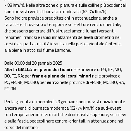
- 88 Km/h). Nelle altre zone di pianura e sulle colline più occidentali
Aggiornamenti
sono previsti venti di burrasca moderata (62-74 Km/h).
Sono inoltre previste precipitazioni in attenuazione, anche a
carattere di rovescio o temporale sul settore centro orientale,
Informazioni
che possono generare diffusi ruscellamenti lungo i versanti,
utili
fenomeni franosi e rapidi innalzamenti dei livelli idrometrici nei
corsi d’acqua. La criticità idraulica nella parte orientale è riferita
Domande
alla piena in atto sul fiume Lamone.
frequenti
Dalle 00:00 del 28 gennaio 2025
Guida per gli
Allerta
GIALLA
per
piene dei fiumi
nelle province di PR, RE, MO,
sviluppatori
BO, FE, RA; per
frane e piene dei corsi minori
nelle province di
PC, PR, RE, MO, BO; per
vento
nelle province di PR, RE, MO, BO, RA,
Il progetto
FC, RN.
Allerta
Meteo
Per la giornata di mercoledì 29 gennaio sono previsti inizialmente
Emilia-
ancora venti di burrasca moderata (62-74 Km/h) da sud-ovest
Romagna
con temporanei rinforzi o raffiche di intensità superiore, sui rilievi
e sulla fascia pedecollinare centro-orientali, in attenuazione nel
Contatti
corso del mattino.