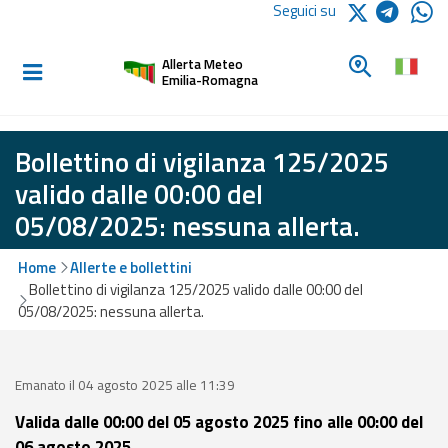
Logo Arpae
Seguici su
Home
Cerca un c
Allerta Meteo
Informati e
Emilia-Romagna
preparati
Bollettino di vigilanza 125/2025
Allerte E
valido dalle 00:00 del
Bollettini
05/08/2025: nessuna allerta.
Allerte e
Home
Allerte e bollettini
Bollettini
Bollettino di vigilanza 125/2025 valido dalle 00:00 del
Meteo
05/08/2025: nessuna allerta.
Allerte e
Bollettini
Valanghe
Emanato il 04 agosto 2025 alle 11:39
Valida dalle 00:00 del 05 agosto 2025 fino alle 00:00 del
Monitoraggio
06 agosto 2025