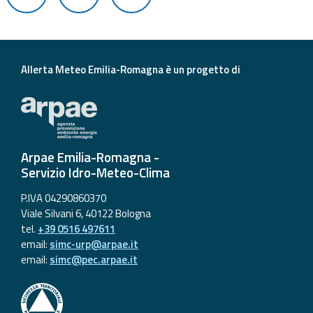
Aggiornamenti
Informazioni
Allerta Meteo Emilia-Romagna è un progetto di
utili
Domande
frequenti
Arpae Emilia-Romagna -
Guida per gli
Servizio Idro-Meteo-Clima
sviluppatori
P.IVA 04290860370
Il progetto
Viale Silvani 6, 40122 Bologna
Allerta
tel.
+39 0516 497611
Meteo
email:
simc-urp@arpae.it
Emilia-
email:
simc@pec.arpae.it
Romagna
Contatti