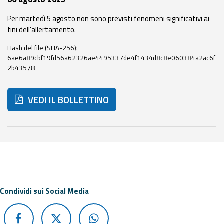
eventi
Per martedì 5 agosto non sono previsti fenomeni significativi ai
fini dell'allertamento.
Previsioni e dati
Hash del file (SHA-256):
Previsioni meteo e
6ae6a89cbf19fd56a62326ae4495337de4f1434d8c8e060384a2ac6f
marine
2b43578
Dati osservati
VEDI IL BOLLETTINO
Radar meteo
Di seguito ulteriori risorse e strumenti utili correlati a 
Strumenti
Operativi
Condividi sui Social Media
Report