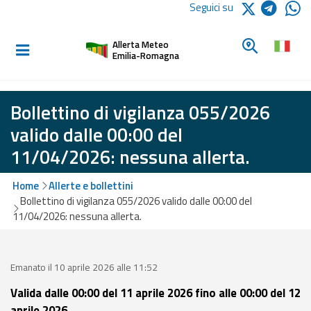
Logo Arpae
Seguici su
Home
Cerca un c
Allerta Meteo
Informati e
Emilia-Romagna
preparati
Bollettino di vigilanza 055/2026
Allerte E
valido dalle 00:00 del
Bollettini
11/04/2026: nessuna allerta.
Allerte e
Home
Allerte e bollettini
Bollettini
Bollettino di vigilanza 055/2026 valido dalle 00:00 del
Meteo
11/04/2026: nessuna allerta.
Allerte e
Bollettini
Valanghe
Emanato il 10 aprile 2026 alle 11:52
Valida dalle 00:00 del 11 aprile 2026 fino alle 00:00 del 12
Monitoraggio
aprile 2026