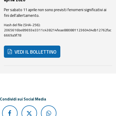
eventi
Per sabato 11 aprile non sono previsti fenomeni significativi ai
fini dell'allertamento.
Previsioni e dati
Hash del file (SHA-256):
Previsioni meteo e
2065616be89693e3311c438214feae88088112360404db12762fac
marine
6669a9f78
Dati osservati
VEDI IL BOLLETTINO
Radar meteo
Di seguito ulteriori risorse e strumenti utili correlati a 
Strumenti
Operativi
Condividi sui Social Media
Report