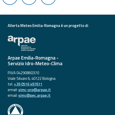
Aggiornamenti
Informazioni
Allerta Meteo Emilia-Romagna è un progetto di
utili
Domande
frequenti
Arpae Emilia-Romagna -
Guida per gli
Servizio Idro-Meteo-Clima
sviluppatori
P.IVA 04290860370
Il progetto
Viale Silvani 6, 40122 Bologna
Allerta
tel.
+39 0516 497611
Meteo
email:
simc-urp@arpae.it
Emilia-
email:
simc@pec.arpae.it
Romagna
Contatti