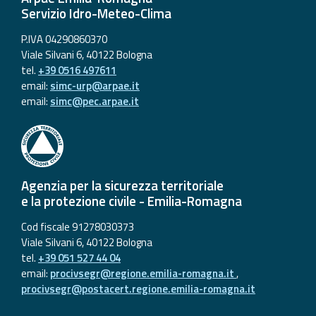
Servizio Idro-Meteo-Clima
P.IVA 04290860370
Viale Silvani 6, 40122 Bologna
tel.
+39 0516 497611
email:
simc-urp@arpae.it
email:
simc@pec.arpae.it
Agenzia per la sicurezza territoriale
e la protezione civile - Emilia-Romagna
Cod fiscale 91278030373
Viale Silvani 6, 40122 Bologna
tel.
+39 051 527 44 04
email:
procivsegr@regione.emilia-romagna.it
,
procivsegr@postacert.regione.emilia-romagna.it