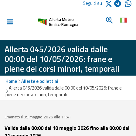
Logo Arpae
Seguici su
Home
Cerca un c
Allerta Meteo
Informati e
Emilia-Romagna
preparati
Allerta 045/2026 valida dalle
Allerte E
00:00 del 10/05/2026: frane e
Bollettini
piene dei corsi minori, temporali
Allerte e
Home
Allerte e bollettini
Bollettini
Allerta 045/2026 valida dalle 00:00 del 10/05/2026: frane e
Meteo
piene dei corsi minori, temporali
Allerte e
Bollettini
Valanghe
Emanato il 09 maggio 2026 alle 11:41
Valida dalle 00:00 del 10 maggio 2026 fino alle 00:00 del
Monitoraggio
11 maggio 2026