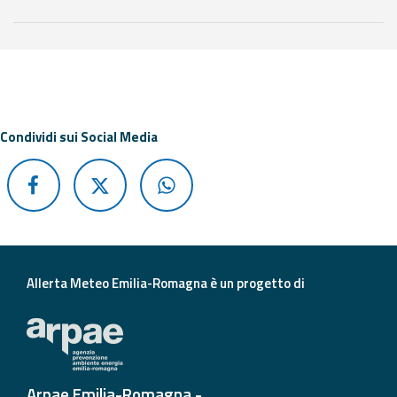
Aggiornamenti
Di seguito ulteriori risorse e strumenti utili correlati a 
Informazioni
utili
Condividi sui Social Media
Domande
frequenti
Guida per gli
sviluppatori
Il progetto
Allerta
Allerta Meteo Emilia-Romagna è un progetto di
Meteo
Emilia-
Romagna
Contatti
Arpae Emilia-Romagna -