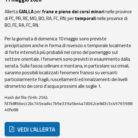
eventi
Allerta
GIALLA
per
frane e piene dei corsi minori
nelle province
di PC, PR, RE, MO, BO, RA, FC, RN; per
temporali
nelle province di
Previsioni e dati
BO, FE, RA, FC, RN.
Previsioni meteo e
Per la giornata di domenica 10 maggio sono previste
marine
precipitazioni anche in forma di rovescio o temporale localmente
di forte intensità più probabili nel corso del pomeriggio sul
Dati osservati
settore orientale. I fenomeni sono previsti in esaurimento dalla
serata. Sulla fascia collinare e montana, in particolare sui crinali,
Radar meteo
saranno possibili localizzati fenomeni franosi su versanti
particolarmente fragili, ruscellamenti ed innalzamenti dei livelli
idrometrici dei corsi d’acqua prossimi alle soglie 1.
Hash del file (SHA-256):
fd7b8f66ecc2bc745ead4c7b9e339a5be4a7d062ce8d3c3c49765988
Strumenti
40fe88
Operativi
VEDI L'ALLERTA
Report