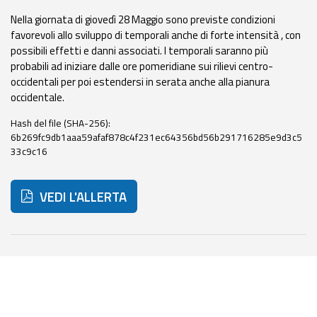
eventi
Nella giornata di giovedì 28 Maggio sono previste condizioni
favorevoli allo sviluppo di temporali anche di forte intensità , con
Previsioni e dati
possibili effetti e danni associati. I temporali saranno più
probabili ad iniziare dalle ore pomeridiane sui rilievi centro-
Previsioni meteo e
occidentali per poi estendersi in serata anche alla pianura
marine
occidentale.
Hash del file (SHA-256):
Dati osservati
6b269fc9db1aaa59afaf878c4f231ec64356bd56b291716285e9d3c5
33c9c16
Radar meteo
VEDI L'ALLERTA
Strumenti
Di seguito ulteriori risorse e strumenti utili correlati a 
Operativi
Report