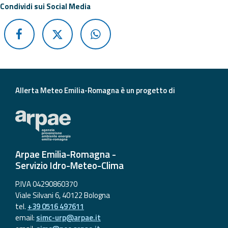
Condividi sui Social Media
Aggiornamenti
Informazioni
utili
Domande
Allerta Meteo Emilia-Romagna è un progetto di
frequenti
Guida per gli
sviluppatori
Il progetto
Arpae Emilia-Romagna -
Allerta
Servizio Idro-Meteo-Clima
Meteo
Emilia-
P.IVA 04290860370
Romagna
Viale Silvani 6, 40122 Bologna
tel.
+39 0516 497611
Contatti
email:
simc-urp@arpae.it