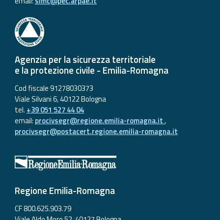
email:
simc@pec.arpae.it
Agenzia per la sicurezza territoriale
e la protezione civile - Emilia-Romagna
Cod fiscale 91278030373
Viale Silvani 6, 40122 Bologna
tel.
+39 051 527 44 04
email:
procivsegr@regione.emilia-romagna.it
,
procivsegr@postacert.regione.emilia-romagna.it
Regione Emilia-Romagna
CF 800.625.903.79
Viale Aldo Moro 52, 40127 Bologna