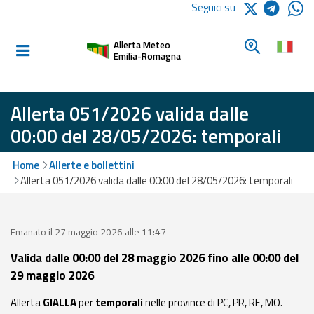
Logo Arpae
Seguici su
Home
Cerca un c
Allerta Meteo
Informati e
Emilia-Romagna
preparati
Allerta 051/2026 valida dalle
Allerte E
00:00 del 28/05/2026: temporali
Bollettini
Home
Allerte e bollettini
Allerte e
Allerta 051/2026 valida dalle 00:00 del 28/05/2026: temporali
Bollettini
Meteo
Emanato il 27 maggio 2026 alle 11:47
Allerte e
Bollettini
Valida dalle 00:00 del 28 maggio 2026 fino alle 00:00 del
Valanghe
29 maggio 2026
Monitoraggio
Allerta
GIALLA
per
temporali
nelle province di PC, PR, RE, MO.