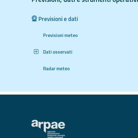
Report
Previsioni e dati
Aggiornamenti
Previsioni meteo
Tutte le novità
pubblicate su Allerta
Meteo
Dati osservati
Informazioni
utili
Radar meteo
Scopri tutto sul sito e
sugli enti coinvolti
Domande
frequenti
Guida per gli
sviluppatori
Il progetto