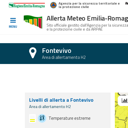
Agenzia per la sicurezza territoriale e
Home
Logo Regione Emilia-Romagna
la protezione civile
Allerta Meteo Emilia-Roma
Informati e
Sito ufficiale gestito dall'Agenzia per la sicurezza
MENU
e la protezione civile e da ARPAE
preparati
Fontevivo
Allerte E
Area di allertamento H2
Bollettini
Sezione con previsioni di oggi, domani ed 
Allerte e
Bollettini
Meteo
Livelli di allerta a Fontevivo
Sc
Allerte e
Area di allertamento H2
Bollettini
Valanghe
Temperature estreme