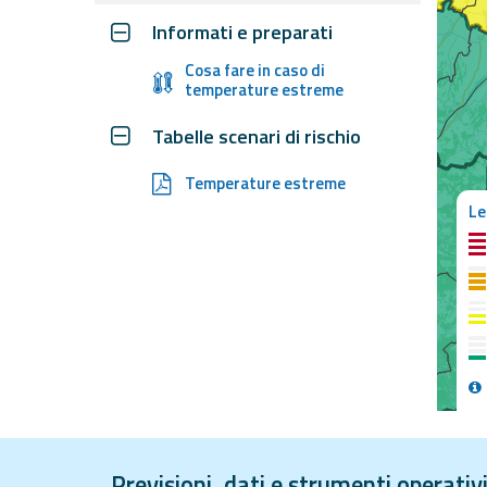
Monitoraggio
Informati e preparati
eventi
Cosa fare in caso di
Aggiornamenti sugli
eventi in corso
temperature estreme
Previsioni e
Tabelle scenari di rischio
dati
Temperature estreme
Le
Previsioni meteo e
marine
Dati osservati
Radar meteo
Guide e supporto
Strumenti
Operativi
Previsioni, dati e strumenti operati