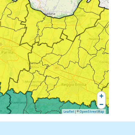
+
−
Leaflet
| ©
OpenStreetMap