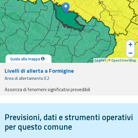
eventi
Previsioni e dati
Previsioni meteo e
marine
+
−
Dati osservati
Guida alla mappa
Leaflet
| ©
OpenStreetMap
Livelli di allerta a Formigine
Radar meteo
Area di allertamento E2
Assenza di fenomeni significativi prevedibili
ide e supporto
Strumenti
Previsioni, dati e strumenti operativi
Operativi
per questo comune
Report