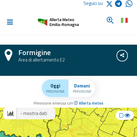
Logo Arpae
Seguici su
Home
Cerca un c
Allerta Meteo
Informati e
Emilia-Romagna
preparati
Formigine
Allerte E
Condiv
Area di allertamento E2
Bollettini
Allerte e
Bollettini
Oggi
Domani
ezione con previsioni di oggi, domani ed e
Meteo
PREVISIONE
PREVISIONE
Previsione emessa con
Allerta meteo
Allerte e
Bollettini
Scegli il dato da mostrare
Valanghe
Monitoraggio