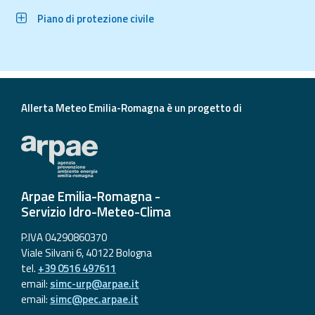
Piano di protezione civile
Allerta Meteo Emilia-Romagna è un progetto di
Arpae Emilia-Romagna -
Servizio Idro-Meteo-Clima
P.IVA 04290860370
Viale Silvani 6, 40122 Bologna
tel.
+39 0516 497611
email:
simc-urp@arpae.it
email:
simc@pec.arpae.it