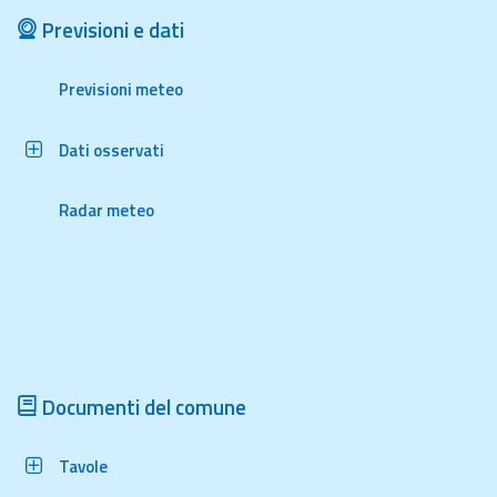
Previsioni e dati
Aggiornamenti
Previsioni meteo
Informazioni
utili
Dati osservati
Domande
frequenti
Radar meteo
Guida per gli
sviluppatori
Il progetto
Allerta
Meteo
Emilia-
Documenti del comune
Romagna
Tavole
Contatti