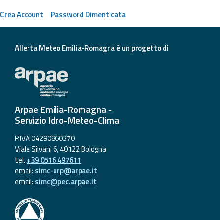
eventi
Crea Account
Password Dimenticata
Previsioni e dati
Allerta Meteo Emilia-Romagna è un progetto di
Previsioni meteo e
marine
Dati osservati
Arpae Emilia-Romagna -
Radar meteo
Servizio Idro-Meteo-Clima
P.IVA 04290860370
Viale Silvani 6, 40122 Bologna
tel.
+39 0516 497611
email:
simc-urp@arpae.it
Strumenti
email:
simc@pec.arpae.it
Operativi
Report