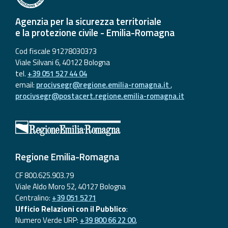
Aggiornamenti
Agenzia per la sicurezza territoriale
e la protezione civile - Emilia-Romagna
Informazioni
Cod fiscale 91278030373
utili
Viale Silvani 6, 40122 Bologna
tel.
+39 051 527 44 04
Domande
email:
procivsegr@regione.emilia-romagna.it
,
frequenti
procivsegr@postacert.regione.emilia-romagna.it
Guida per gli
sviluppatori
Il progetto
Regione Emilia-Romagna
Allerta
Meteo
CF 800.625.903.79
Emilia-
Viale Aldo Moro 52, 40127 Bologna
Romagna
Centralino:
+39 051 5271
Ufficio Relazioni con il Pubblico
:
Contatti
Numero Verde URP:
+39 800 66 22 00
,