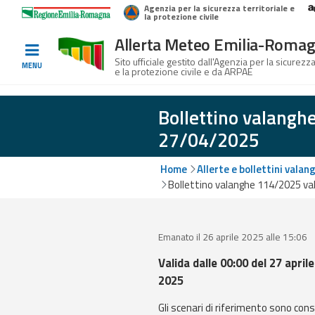
Agenzia per la sicurezza territoriale e
Home
Logo Regione Emilia-Romagna
la protezione civile
Allerta Meteo Emilia-Roma
Informati e
Sito ufficiale gestito dall'Agenzia per la sicurezza
MENU
e la protezione civile e da ARPAE
preparati
Bollettino valangh
27/04/2025
Allerte E
Bollettini
Home
Allerte e bollettini valan
Bollettino valanghe 114/2025 val
Allerte e
Bollettini
Meteo
Emanato il 26 aprile 2025 alle 15:06
Allerte e
Valida dalle 00:00 del 27 aprile
Bollettini
2025
Valanghe
Gli scenari di riferimento sono cons