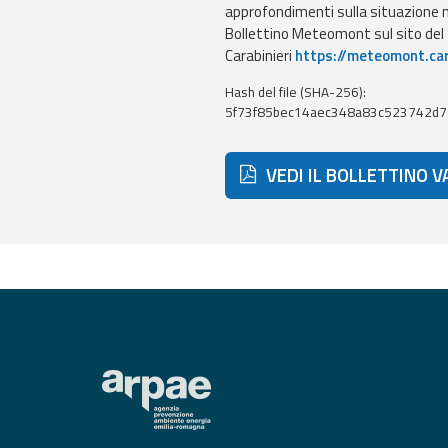
approfondimenti sulla situazione ne
Monitoraggio
Bollettino Meteomont sul sito de
eventi
Carabinieri
https://meteomont.car
Aggiornamenti sugli
eventi in corso
Hash del file (SHA-256):
5f73f85bec14aec348a83c523742d7
Previsioni e
dati
VEDI IL BOLLETTINO 
Previsioni meteo e
marine
Dati osservati
Radar meteo
Strumenti
Operativi