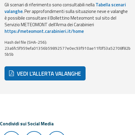
eventi
Gli scenari di riferimento sono consultabili nella
Tabella scenari
valanghe
. Per approfondimenti sulla situazione neve e valanghe
è possibile consultare il Bollettino Meteomont sul sito del
Previsioni e dati
Servizio METEOMONT dell'Arma dei Carabinieri
https://meteomont.carabinieri.it/home
Previsioni meteo e
marine
Hash del file (SHA-256):
23a6fc5f959efa01356b59892577e0ec93f910ae11f0f53a52708f82b
Dati osservati
5b5b
Radar meteo
VEDI L'ALLERTA VALANGHE
Strumenti
Operativi
Condividi sui Social Media
Report