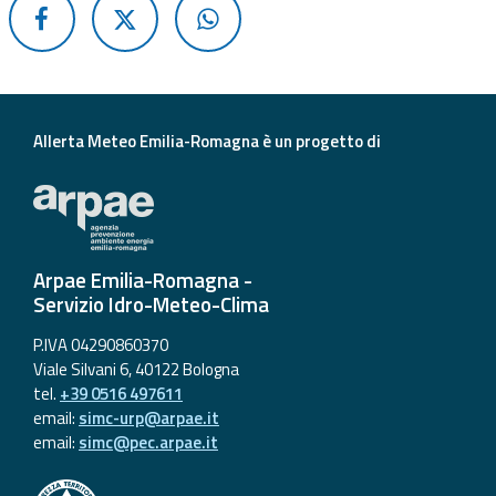
Aggiornamenti
Informazioni
utili
Allerta Meteo Emilia-Romagna è un progetto di
Domande
frequenti
Guida per gli
sviluppatori
Arpae Emilia-Romagna -
Servizio Idro-Meteo-Clima
Il progetto
P.IVA 04290860370
Allerta
Viale Silvani 6, 40122 Bologna
Meteo
tel.
+39 0516 497611
Emilia-
email:
simc-urp@arpae.it
Romagna
email:
simc@pec.arpae.it
Contatti