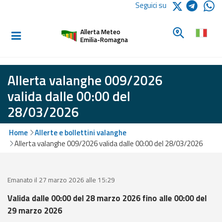
Logo Arpae
Seguici su
Home
Cerca un c
Allerta Meteo
Informati e
Emilia-Romagna
preparati
Allerta valanghe 009/2026
Allerte E
valida dalle 00:00 del
Bollettini
28/03/2026
Allerte e
Home
Allerte e bollettini valanghe
Bollettini
Allerta valanghe 009/2026 valida dalle 00:00 del 28/03/2026
Meteo
Allerte e
Bollettini
Emanato il 27 marzo 2026 alle 15:29
Valanghe
Valida dalle 00:00 del 28 marzo 2026 fino alle 00:00 del
29 marzo 2026
Monitoraggio