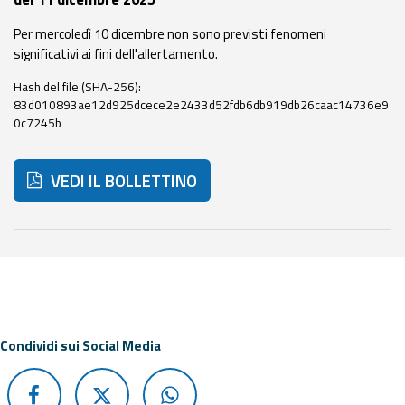
eventi
Per mercoledì 10 dicembre non sono previsti fenomeni
significativi ai fini dell'allertamento.
Previsioni e dati
Hash del file (SHA-256):
Previsioni meteo e
83d010893ae12d925dcece2e2433d52fdb6db919db26caac14736e9
marine
0c7245b
Dati osservati
VEDI IL BOLLETTINO
Radar meteo
Di seguito ulteriori risorse e strumenti utili correlati a 
Strumenti
Operativi
Condividi sui Social Media
Report