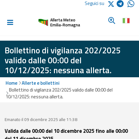
Logo Arpae
Seguici su
Home
Cerca un c
Allerta Meteo
Informati e
Emilia-Romagna
preparati
Bollettino di vigilanza 202/2025
Allerte E
valido dalle 00:00 del
Bollettini
10/12/2025: nessuna allerta.
Allerte e
Home
Allerte e bollettini
Bollettini
Bollettino di vigilanza 202/2025 valido dalle 00:00 del
Meteo
10/12/2025: nessuna allerta.
Allerte e
Bollettini
Valanghe
Emanato il 09 dicembre 2025 alle 11:38
Valida dalle 00:00 del 10 dicembre 2025 fino alle 00:00
Monitoraggio
del 11 dicembre 2025