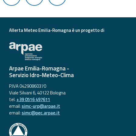
Aggiornamenti
Informazioni
Allerta Meteo Emilia-Romagna è un progetto di
utili
Domande
frequenti
Arpae Emilia-Romagna -
Guida per gli
Servizio Idro-Meteo-Clima
sviluppatori
P.IVA 04290860370
Il progetto
Viale Silvani 6, 40122 Bologna
Allerta
tel.
+39 0516 497611
Meteo
email:
simc-urp@arpae.it
Emilia-
email:
simc@pec.arpae.it
Romagna
Contatti