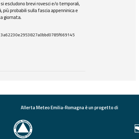
 si escludono brevi rovesci e/o temporali,
 più probabili sulla fascia appenninica e
la giornata.
13a62230e2953827a0bbd0785f669145
 e strumenti utili correlati a questo documento.
Allerta Meteo Emilia-Romagna è un progetto di