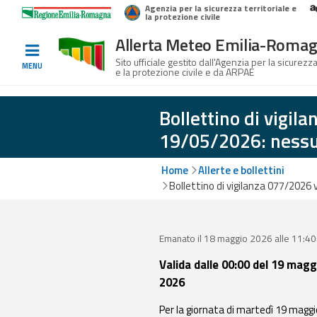
Agenzia per la sicurezza territoriale e
Home
Logo Regione Emilia-Romagna
la protezione civile
Allerta Meteo Emilia-Roma
Informati e
Sito ufficiale gestito dall'Agenzia per la sicurezza
MENU
e la protezione civile e da ARPAE
preparati
Bollettino di vigil
19/05/2026: nessun
Allerte E
Bollettini
Home
Allerte e bollettini
Bollettino di vigilanza 077/2026 
Allerte e
Bollettini
Meteo
Emanato il 18 maggio 2026 alle 11:40
Allerte e
Valida dalle 00:00 del 19 magg
Bollettini
2026
Valanghe
Per la giornata di martedì 19 maggi