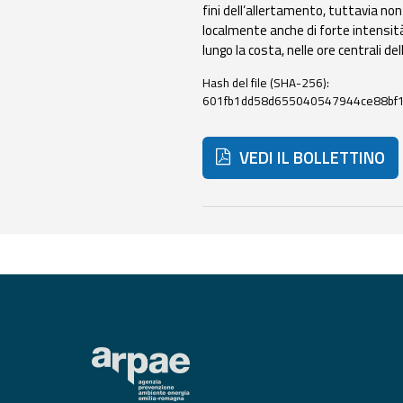
fini dell’allertamento, tuttavia non
Monitoraggio
localmente anche di forte intensità,
eventi
lungo la costa, nelle ore centrali del
Aggiornamenti sugli
eventi in corso
Hash del file (SHA-256):
601fb1dd58d655040547944ce88bf
Previsioni e
dati
VEDI IL BOLLETTINO
Previsioni meteo e
marine
Di seguito ulteriori risorse
Dati osservati
Radar meteo
Strumenti
Operativi