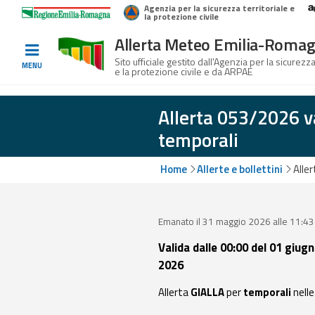
Agenzia per la sicurezza territoriale e
Home
Logo Regione Emilia-Romagna
la protezione civile
Allerta Meteo Emilia-Roma
Informati e
Sito ufficiale gestito dall'Agenzia per la sicurezza
MENU
e la protezione civile e da ARPAE
preparati
Allerta 053/2026 v
temporali
Allerte E
Bollettini
Home
Allerte e bollettini
Alle
Allerte e
Bollettini
Emanato il 31 maggio 2026 alle 11:43
Meteo
Valida dalle 00:00 del 01 giug
Allerte e
2026
Bollettini
Valanghe
Allerta
GIALLA
per
temporali
nelle