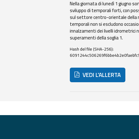
Nella giornata di lunedì 1 giugno so
Monitoraggio
sviluppo di temporali forti, con poss
eventi
sul settore centro-orientale della 
Aggiornamenti sugli
temporali non si escludono occasio
eventi in corso
innalzamenti dei livelli idrometrici n
superamenti della soglia 1.
Previsioni e
dati
Hash del file (SHA-256):
6091244c506269f6bbe4b2e0faebf
Previsioni meteo e
marine
VEDI L'ALLERTA
Dati osservati
Di seguito ulteriori risorse
Radar meteo
Strumenti
Operativi