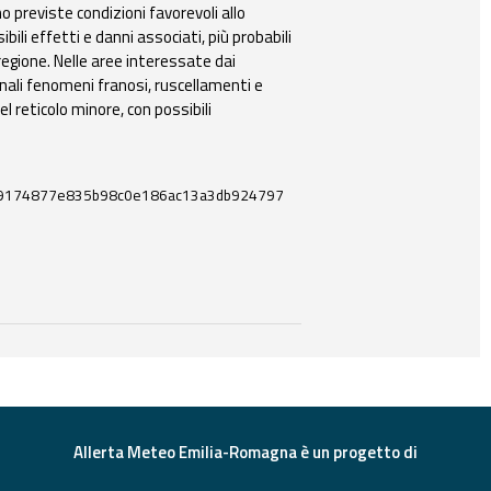
no previste condizioni favorevoli allo
ibili effetti e danni associati, più probabili
regione. Nelle aree interessate dai
nali fenomeni franosi, ruscellamenti e
el reticolo minore, con possibili
c9174877e835b98c0e186ac13a3db924797
 e strumenti utili correlati a questo documento.
Allerta Meteo Emilia-Romagna è un progetto di