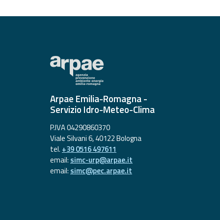
Report
Aggiornamenti
Tutte le novità
pubblicate su Allerta
Meteo
Informazioni
Arpae Emilia-Romagna -
utili
Servizio Idro-Meteo-Clima
Scopri tutto sul sito e
sugli enti coinvolti
P.IVA 04290860370
Viale Silvani 6, 40122 Bologna
Domande
tel.
+39 0516 497611
frequenti
email:
simc-urp@arpae.it
email:
simc@pec.arpae.it
Guida per gli
sviluppatori
Il progetto