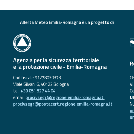
Allerta Meteo Emilia-Romagna è un progetto di
Agenzia per la sicurezza territoriale
R
e la protezione civile - Emilia-Romagna
Cod fiscale 91278030373
CF
Viale Silvani 6, 40122 Bologna
Vi
tel.
+39 051 527 44 04
Ce
email:
procivsegr@regione.emilia-romagna.it
,
Uf
procivsegr@postacert.regione.emilia-romagna.it
N
u
u