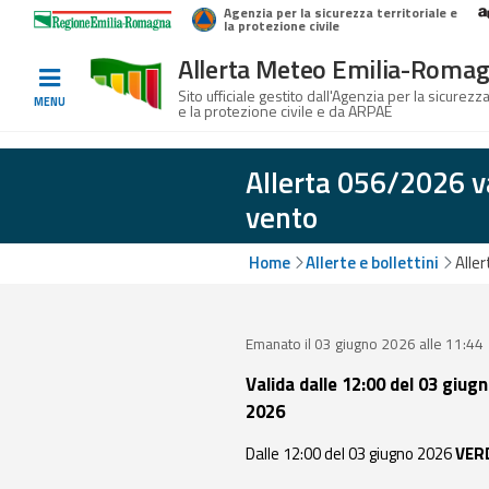
Agenzia per la sicurezza territoriale e
Home
Logo Regione Emilia-Romagna
la protezione civile
Allerta Meteo Emilia-Roma
Informati e
Sito ufficiale gestito dall'Agenzia per la sicurezza
MENU
e la protezione civile e da ARPAE
preparati
Allerta 056/2026 v
vento
Allerte E
Bollettini
Home
Allerte e bollettini
Alle
Allerte e
Bollettini
Emanato il 03 giugno 2026 alle 11:44
Meteo
Valida dalle 12:00 del 03 giug
Allerte e
2026
Bollettini
Valanghe
Dalle 12:00 del 03 giugno 2026
VER