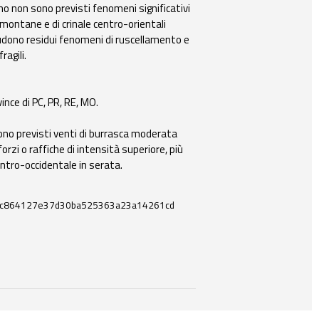
gno non sono previsti fenomeni significativi
e montane e di crinale centro-orientali
ludono residui fenomeni di ruscellamento e
agili.
ince di PC, PR, RE, MO.
 sono previsti venti di burrasca moderata
rzi o raffiche di intensità superiore, più
ntro-occidentale in serata.
bc864127e37d30ba525363a23a14261cd
 e strumenti utili correlati a questo documento.