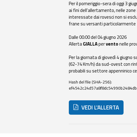
Per il pomeriggio-sera di oggi 3 giu
Monitoraggio
ai fini dell'allertamento, nelle zon
eventi
interessate dai rovesci non si esc
Aggiornamenti sugli
frane su versanti particolarmente fr
eventi in corso
Dalle 00:00 del 04 giugno 2026
Previsioni e
Allerta
GIALLA
per
vento
nelle prov
dati
Per la giornata di giovedì 4 giugno
Previsioni meteo e
(62-74 Km/h) da sud-ovest con rinfo
marine
probabili su settore appenninico ce
Hash del file (SHA-256):
Dati osservati
ef4542c24d57a8f8dc54990b2484d
Radar meteo
VEDI L'ALLERTA
Strumenti
Di seguito ulteriori risorse
Operativi