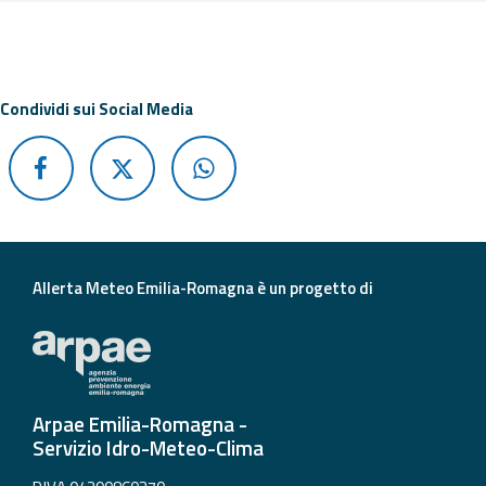
Di seguito ulteriori risorse e strumenti utili correlati a 
Aggiornamenti
Informazioni
Condividi sui Social Media
utili
Domande
frequenti
Guida per gli
sviluppatori
Allerta Meteo Emilia-Romagna è un progetto di
Il progetto
Allerta
Meteo
Emilia-
Romagna
Arpae Emilia-Romagna -
Servizio Idro-Meteo-Clima
Contatti