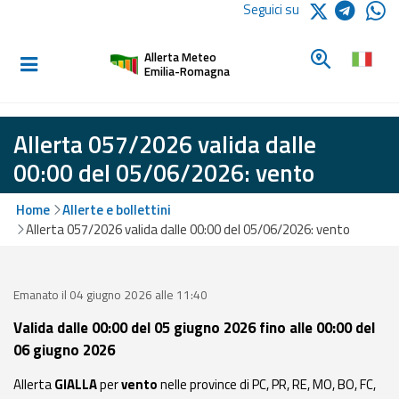
Logo Arpae
Seguici su
Home
Cerca un c
Allerta Meteo
Informati e
Emilia-Romagna
preparati
Allerta 057/2026 valida dalle
Allerte E
00:00 del 05/06/2026: vento
Bollettini
Home
Allerte e bollettini
Allerte e
Allerta 057/2026 valida dalle 00:00 del 05/06/2026: vento
Bollettini
Meteo
Emanato il 04 giugno 2026 alle 11:40
Allerte e
Bollettini
Valida dalle 00:00 del 05 giugno 2026 fino alle 00:00 del
Valanghe
06 giugno 2026
Monitoraggio
Allerta
GIALLA
per
vento
nelle province di PC, PR, RE, MO, BO, FC,