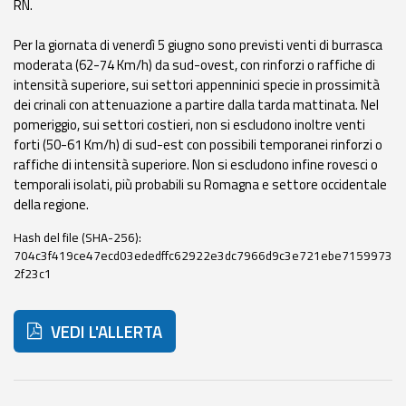
RN.
eventi
Per la giornata di venerdì 5 giugno sono previsti venti di burrasca
Previsioni e dati
moderata (62-74 Km/h) da sud-ovest, con rinforzi o raffiche di
intensità superiore, sui settori appenninici specie in prossimità
Previsioni meteo e
dei crinali con attenuazione a partire dalla tarda mattinata. Nel
marine
pomeriggio, sui settori costieri, non si escludono inoltre venti
forti (50-61 Km/h) di sud-est con possibili temporanei rinforzi o
Dati osservati
raffiche di intensità superiore. Non si escludono infine rovesci o
temporali isolati, più probabili su Romagna e settore occidentale
della regione.
Radar meteo
Hash del file (SHA-256):
704c3f419ce47ecd03ededffc62922e3dc7966d9c3e721ebe7159973
2f23c1
Strumenti
VEDI L'ALLERTA
Operativi
Report