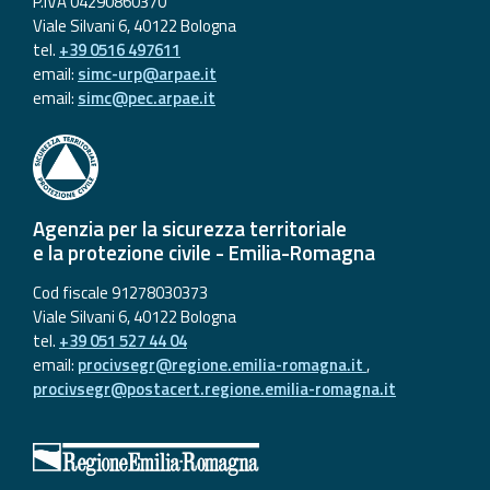
P.IVA 04290860370
Viale Silvani 6, 40122 Bologna
tel.
+39 0516 497611
email:
simc-urp@arpae.it
email:
simc@pec.arpae.it
Agenzia per la sicurezza territoriale
e la protezione civile - Emilia-Romagna
Cod fiscale 91278030373
Viale Silvani 6, 40122 Bologna
tel.
+39 051 527 44 04
email:
procivsegr@regione.emilia-romagna.it
,
procivsegr@postacert.regione.emilia-romagna.it