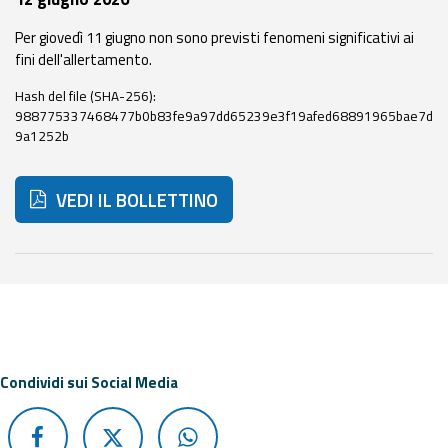
eventi
Per giovedì 11 giugno non sono previsti fenomeni significativi ai
fini dell'allertamento.
Previsioni e dati
Hash del file (SHA-256):
Previsioni meteo e
988775337468477b0b83fe9a97dd65239e3f19afed68891965bae7d
marine
9a1252b
Dati osservati
VEDI IL BOLLETTINO
Radar meteo
Di seguito ulteriori risorse e strumenti utili correlati a 
Strumenti
Operativi
Condividi sui Social Media
Report