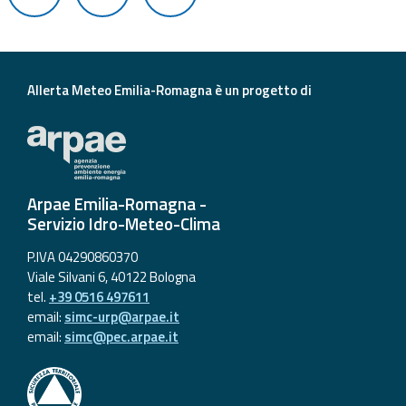
Aggiornamenti
Informazioni
Allerta Meteo Emilia-Romagna è un progetto di
utili
Domande
frequenti
Arpae Emilia-Romagna -
Guida per gli
Servizio Idro-Meteo-Clima
sviluppatori
P.IVA 04290860370
Il progetto
Viale Silvani 6, 40122 Bologna
Allerta
tel.
+39 0516 497611
Meteo
email:
simc-urp@arpae.it
Emilia-
email:
simc@pec.arpae.it
Romagna
Contatti