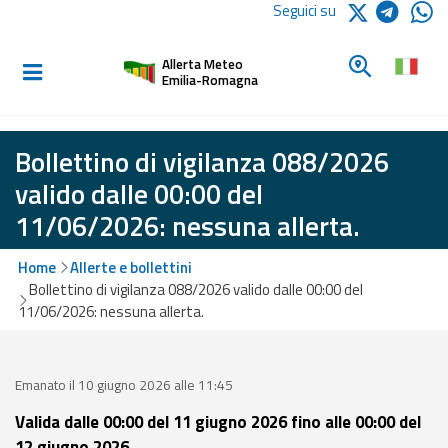
Logo Arpae
Seguici su
Home
Cerca un c
Allerta Meteo
Informati e
Emilia-Romagna
preparati
Bollettino di vigilanza 088/2026
Allerte E
valido dalle 00:00 del
Bollettini
11/06/2026: nessuna allerta.
Allerte e
Home
Allerte e bollettini
Bollettini
Bollettino di vigilanza 088/2026 valido dalle 00:00 del
Meteo
11/06/2026: nessuna allerta.
Allerte e
Bollettini
Valanghe
Emanato il 10 giugno 2026 alle 11:45
Valida dalle 00:00 del 11 giugno 2026 fino alle 00:00 del
Monitoraggio
12 giugno 2026