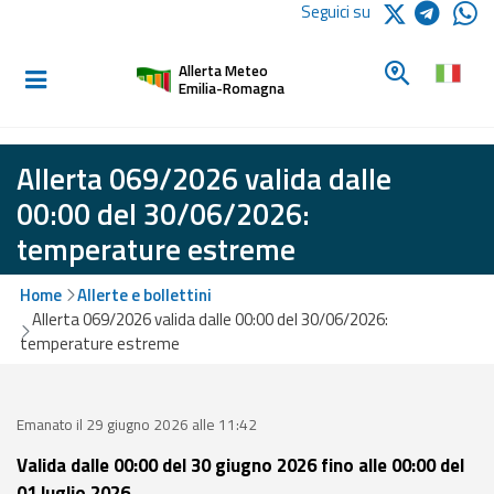
Logo Arpae
Seguici su
Home
Cerca un c
Allerta Meteo
Informati e
Emilia-Romagna
preparati
Allerta 069/2026 valida dalle
Allerte E
00:00 del 30/06/2026:
Bollettini
temperature estreme
Allerte e
Home
Allerte e bollettini
Bollettini
Allerta 069/2026 valida dalle 00:00 del 30/06/2026:
Meteo
temperature estreme
Allerte e
Bollettini
Valanghe
Emanato il 29 giugno 2026 alle 11:42
Valida dalle 00:00 del 30 giugno 2026 fino alle 00:00 del
Monitoraggio
01 luglio 2026