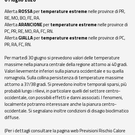
eventi
Allerta
ROSSA
per
temperature estreme
nelle province di PR,
RE, MO, BO, FE, RA.
Previsioni e dati
Allerta
ARANCIONE
per
temperature estreme
nelle province di
PC, PR, RE, MO, RA, FC, RN.
Previsioni meteo e
Allerta
GIALLA
per
temperature estreme
nelle province di PC,
marine
PR, RA, FC, RN.
Dati osservati
Per martedì 30 giugno si prevedono valori delle temperature
massime nella pianura centrale della regione attorno ai 40 gradi.
Radar meteo
Valori lievemente inferiori sulla pianura occidentale e su quella
romagnola. Sulla collina persistenza di temperature massime
attorno a 37/38 gradi. Si prevedono inoltre temporali sparsi, più
probabili lungo i rilievi, in particolare quelli del settore centro-
occidentale, con possibili effetti e danni associati. I fenomeni,
localmente potranno interessare anche la pianura centro-
Strumenti
occidentale. Si segnalano inoltre condizioni di disagio bioclimatico
Operativi
diffuse.
Report
(Per i dettagli consultare la pagina web Previsioni Rischio Calore