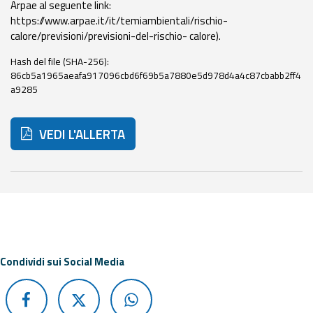
Arpae al seguente link:
https://www.arpae.it/it/temiambientali/rischio-
Aggiornamenti
calore/previsioni/previsioni-del-rischio- calore).
Informazioni
Hash del file (SHA-256):
86cb5a1965aeafa917096cbd6f69b5a7880e5d978d4a4c87cbabb2ff4
utili
a9285
Domande
frequenti
VEDI L'ALLERTA
Guida per gli
sviluppatori
Di seguito ulteriori risorse e strumenti utili correlati a 
Il progetto
Allerta
Meteo
Emilia-
Condividi sui Social Media
Romagna
Contatti