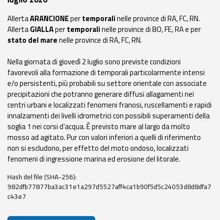
eventi
Allerta
ARANCIONE
per
temporali
nelle province di RA, FC, RN.
Allerta
GIALLA
per
temporali
nelle province di BO, FE, RA e per
Previsioni e dati
stato del mare
nelle province di RA, FC, RN.
Previsioni meteo e
Nella giornata di giovedì 2 luglio sono previste condizioni
marine
favorevoli alla formazione di temporali particolarmente intensi
e/o persistenti, più probabili su settore orientale con associate
Dati osservati
precipitazioni che potranno generare diffusi allagamenti nei
centri urbani e localizzati fenomeni franosi, ruscellamenti e rapidi
Radar meteo
innalzamenti dei livelli idrometrici con possibili superamenti della
soglia 1 nei corsi d’acqua. È previsto mare al largo da molto
mosso ad agitato. Pur con valori inferiori a quelli di riferimento
non si escludono, per effetto del moto ondoso, localizzati
fenomeni di ingressione marina ed erosione del litorale.
Strumenti
Hash del file (SHA-256):
Operativi
982dfb77877ba3ac31e1a297d5527aff4ca1b90f5d5c24053d8d8dfa7
c43e7
Report