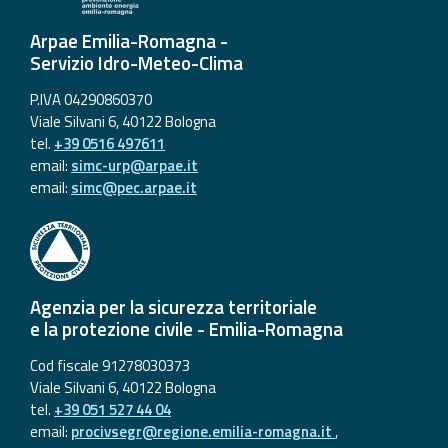
Arpae Emilia-Romagna -
Servizio Idro-Meteo-Clima
P.IVA 04290860370
Viale Silvani 6, 40122 Bologna
tel.
+39 0516 497611
email:
simc-urp@arpae.it
email:
simc@pec.arpae.it
Agenzia per la sicurezza territoriale
e la protezione civile - Emilia-Romagna
Cod fiscale 91278030373
Viale Silvani 6, 40122 Bologna
tel.
+39 051 527 44 04
email:
procivsegr@regione.emilia-romagna.it
,