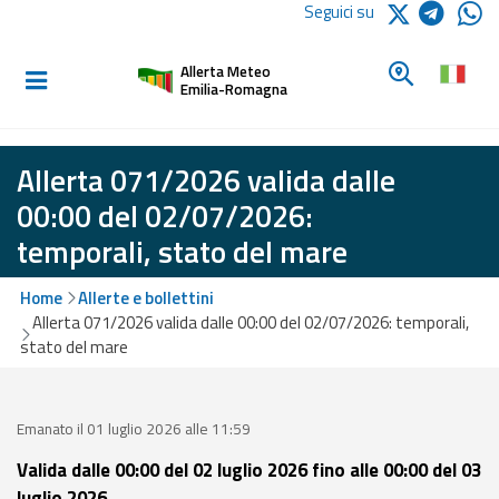
Logo Arpae
Seguici su
Home
Cerca un c
Allerta Meteo
Informati e
Emilia-Romagna
preparati
Allerta 071/2026 valida dalle
Allerte E
00:00 del 02/07/2026:
Bollettini
temporali, stato del mare
Allerte e
Home
Allerte e bollettini
Bollettini
Allerta 071/2026 valida dalle 00:00 del 02/07/2026: temporali,
Meteo
stato del mare
Allerte e
Bollettini
Valanghe
Emanato il 01 luglio 2026 alle 11:59
Valida dalle 00:00 del 02 luglio 2026 fino alle 00:00 del 03
Monitoraggio
luglio 2026