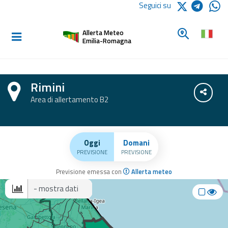
Logo Arpae
Seguici su
Home
Cerca un c
Allerta Meteo
Informati e
Emilia-Romagna
preparati
Rimini
Allerte E
Condiv
Area di allertamento B2
Bollettini
Allerte e
Bollettini
Oggi
Domani
ezione con previsioni di oggi, domani ed e
Meteo
PREVISIONE
PREVISIONE
Previsione emessa con
Allerta meteo
Allerte e
Bollettini
Scegli il dato da mostrare
Valanghe
Monitoraggio