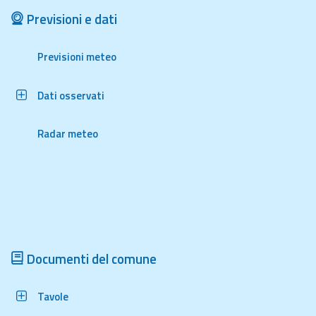
Previsioni e dati
Aggiornamenti
Previsioni meteo
Informazioni
utili
Dati osservati
Domande
frequenti
Radar meteo
Guida per gli
sviluppatori
Il progetto
Allerta
Meteo
Emilia-
Documenti del comune
Romagna
Tavole
Contatti