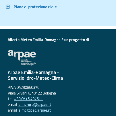
Piano di protezione civile
Allerta Meteo Emilia-Romagna è un progetto di
Arpae Emilia-Romagna -
Servizio Idro-Meteo-Clima
P.IVA 04290860370
Viale Silvani 6, 40122 Bologna
tel.
+39 0516 497611
email:
simc-urp@arpae.it
email:
simc@pec.arpae.it