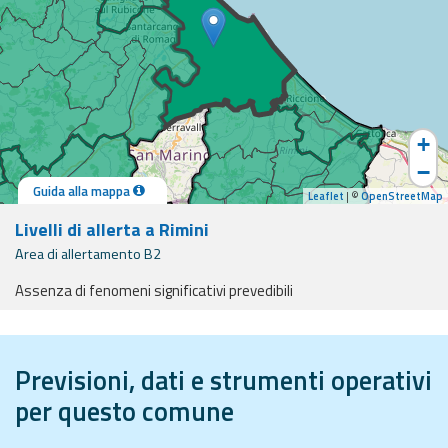
eventi
Previsioni e dati
Previsioni meteo e
marine
+
−
Dati osservati
Guida alla mappa
Leaflet
| ©
OpenStreetMap
Livelli di allerta a Rimini
Radar meteo
Area di allertamento B2
Assenza di fenomeni significativi prevedibili
ide e supporto
Strumenti
Previsioni, dati e strumenti operativi
Operativi
per questo comune
Report