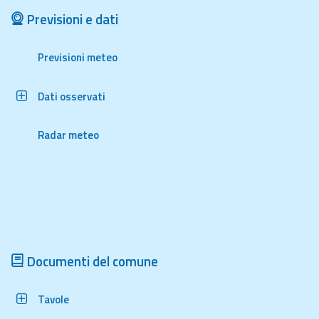
Previsioni e dati
Aggiornamenti
Previsioni meteo
Informazioni
utili
Dati osservati
Domande
frequenti
Radar meteo
Guida per gli
sviluppatori
Il progetto
Allerta
Meteo
Emilia-
Documenti del comune
Romagna
Tavole
Contatti