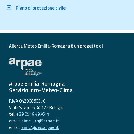
Piano di protezione civile
Allerta Meteo Emilia-Romagna è un progetto di
Arpae Emilia-Romagna -
Servizio Idro-Meteo-Clima
P.IVA 04290860370
Viale Silvani 6, 40122 Bologna
tel.
+39 0516 497611
email:
simc-urp@arpae.it
email:
simc@pec.arpae.it