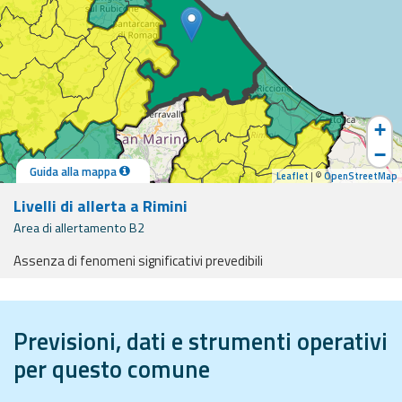
eventi
Previsioni e dati
Previsioni meteo e
marine
+
−
Dati osservati
Guida alla mappa
Leaflet
| ©
OpenStreetMap
Livelli di allerta a Rimini
Radar meteo
Area di allertamento B2
Assenza di fenomeni significativi prevedibili
ide e supporto
Strumenti
Previsioni, dati e strumenti operativi
Operativi
per questo comune
Report