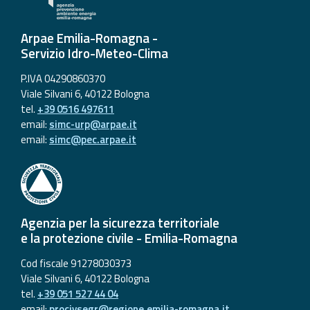
Arpae Emilia-Romagna -
Servizio Idro-Meteo-Clima
P.IVA 04290860370
Viale Silvani 6, 40122 Bologna
tel.
+39 0516 497611
email:
simc-urp@arpae.it
email:
simc@pec.arpae.it
Agenzia per la sicurezza territoriale
e la protezione civile - Emilia-Romagna
Cod fiscale 91278030373
Viale Silvani 6, 40122 Bologna
tel.
+39 051 527 44 04
email:
procivsegr@regione.emilia-romagna.it
,