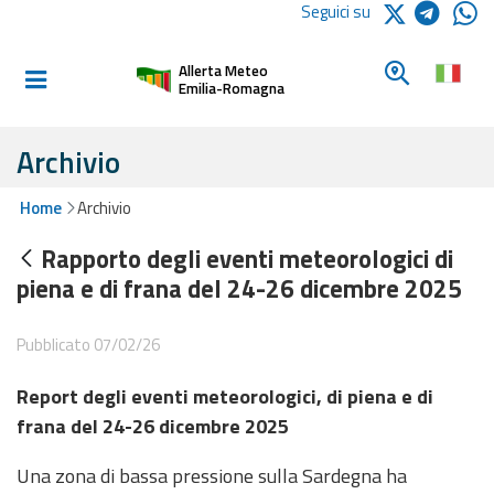
Logo Arpae
Seguici su
Home
Cerca un c
Allerta Meteo
Informati e
Emilia-Romagna
preparati
Archivio
Allerte E
Home
Archivio
Bollettini
Rapporto degli eventi meteorologici di
Allerte e
piena e di frana del 24-26 dicembre 2025
Bollettini
Meteo
Pubblicato 07/02/26
Allerte e
Report degli eventi meteorologici, di piena e di
Bollettini
Valanghe
frana del 24-26 dicembre 2025
Una zona di bassa pressione sulla Sardegna ha
Monitoraggio