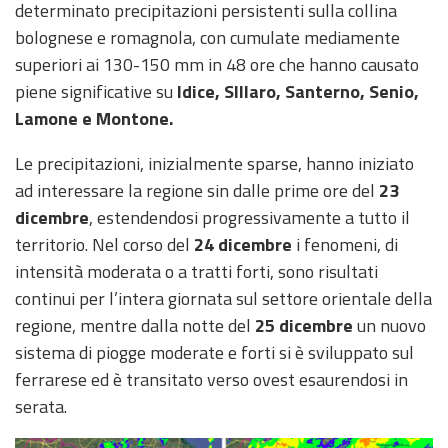
eventi
determinato precipitazioni persistenti sulla collina
bolognese e romagnola, con cumulate mediamente
Previsioni e dati
superiori ai 130-150 mm in 48 ore che hanno causato
piene significative su
Idice, SIllaro, Santerno, Senio,
Previsioni meteo e
Lamone e Montone.
marine
Le precipitazioni, inizialmente sparse, hanno iniziato
Dati osservati
ad interessare la regione sin dalle prime ore del
23
dicembre
, estendendosi progressivamente a tutto il
Radar meteo
territorio. Nel corso del
24 dicembre
i fenomeni, di
intensità moderata o a tratti forti, sono risultati
continui per l’intera giornata sul settore orientale della
regione, mentre dalla notte del
25 dicembre
un nuovo
sistema di piogge moderate e forti si è sviluppato sul
Strumenti
Operativi
ferrarese ed è transitato verso ovest esaurendosi in
serata.
Report