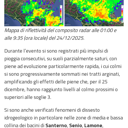
Aggiornamenti
Informazioni
Mappa di riflettività del composito radar alle 01:00 e
utili
alle 9:35 (ora locale) del 24/12/2025.
Domande
Durante l’evento si sono registrati più impulsi di
frequenti
pioggia consecutivi, su suoli parzialmente saturi, con
Guida per gli
piene ad evoluzione particolarmente rapida, i cui colmi
sviluppatori
si sono progressivamente sommati nei tratti arginati,
amplificando gli effetti delle piene che, per il 25
Il progetto
dicembre, hanno raggiunto livelli al colmo prossimi o
Allerta
superiori alle soglie 3.
Meteo
Emilia-
Romagna
Si sono anche verificati fenomeni di dissesto
idrogeologico in particolare nelle zone di media e bassa
Contatti
collina dei bacini di
Santerno
,
Senio
,
Lamone
,