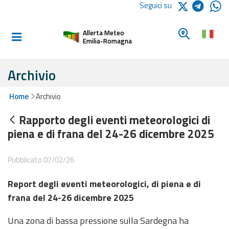
Logo Arpae
Seguici su
Home
Cerca un c
Allerta Meteo
Informati e
Emilia-Romagna
preparati
Archivio
Allerte E
Home
Archivio
Bollettini
Rapporto degli eventi meteorologici di
Allerte e
piena e di frana del 24-26 dicembre 2025
Bollettini
Meteo
Pubblicato 07/02/26
Allerte e
Report degli eventi meteorologici, di piena e di
Bollettini
Valanghe
frana del 24-26 dicembre 2025
Una zona di bassa pressione sulla Sardegna ha
Monitoraggio