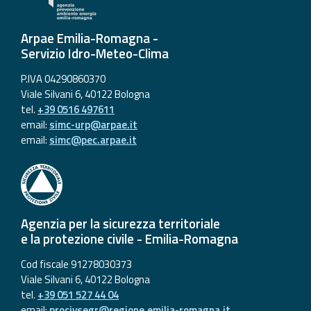
Arpae Emilia-Romagna -
Servizio Idro-Meteo-Clima
P.IVA 04290860370
Viale Silvani 6, 40122 Bologna
tel.
+39 0516 497611
email:
simc-urp@arpae.it
email:
simc@pec.arpae.it
Agenzia per la sicurezza territoriale
e la protezione civile - Emilia-Romagna
Cod fiscale 91278030373
Viale Silvani 6, 40122 Bologna
tel.
+39 051 527 44 04
email:
procivsegr@regione.emilia-romagna.it
,