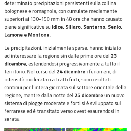
eventi
determinato precipitazioni persistenti sulla collina
bolognese e romagnola, con cumulate mediamente
Previsioni e dati
superiori ai 130-150 mm in 48 ore che hanno causato
piene significative su
Idice, SIllaro, Santerno, Senio,
Previsioni meteo e
Lamone e Montone.
marine
Le precipitazioni, inizialmente sparse, hanno iniziato
Dati osservati
ad interessare la regione sin dalle prime ore del
23
dicembre
, estendendosi progressivamente a tutto il
Radar meteo
territorio. Nel corso del
24 dicembre
i fenomeni, di
intensità moderata o a tratti forti, sono risultati
continui per l’intera giornata sul settore orientale della
regione, mentre dalla notte del
25 dicembre
un nuovo
sistema di piogge moderate e forti si è sviluppato sul
Strumenti
Operativi
ferrarese ed è transitato verso ovest esaurendosi in
serata.
Report