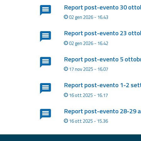
Report post-evento 30 otto
Report
02 gen 2026 - 16.43
Aggiornamenti
Report post-evento 23 otto
Tutte le novità
pubblicate su Allerta
02 gen 2026 - 16.42
Meteo
Report post-evento 5 ottob
Informazioni
utili
17 nov 2025 - 16.07
Scopri tutto sul sito e
sugli enti coinvolti
Report post-evento 1-2 se
Domande
16 ott 2025 - 16.17
frequenti
Report post-evento 28-29 
Guida per gli
sviluppatori
16 ott 2025 - 15.36
Il progetto