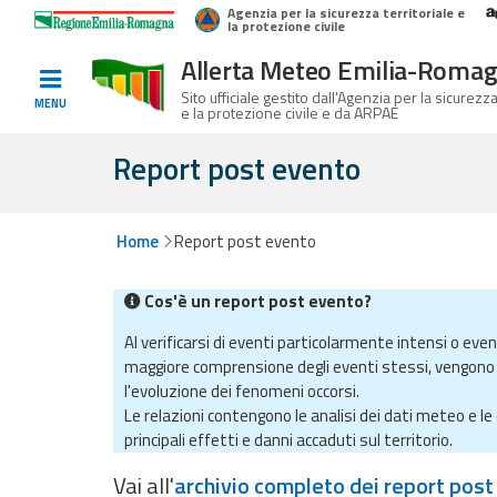
Agenzia per la sicurezza territoriale e
Home
Logo Regione Emilia-Romagna
la protezione civile
Allerta Meteo Emilia-Roma
Informati e
Sito ufficiale gestito dall'Agenzia per la sicurezza
MENU
e la protezione civile e da ARPAE
preparati
Report post evento
Allerte E
Home
Report post evento
Bollettini
Cos'è un report post evento?
Allerte e
Bollettini
Al verificarsi di eventi particolarmente intensi o even
Meteo
maggiore comprensione degli eventi stessi, vengono 
l'evoluzione dei fenomeni occorsi.
Allerte e
Le relazioni contengono le analisi dei dati meteo e le 
Bollettini
principali effetti e danni accaduti sul territorio.
Valanghe
Vai all'
archivio completo dei report pos